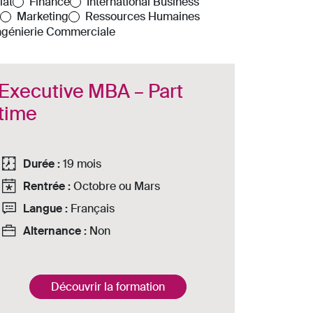
iat
Finance
International Business
Marketing
Ressources Humaines
Ingénierie Commerciale
Executive MBA – Part
time
Durée :
19 mois
Rentrée :
Octobre ou Mars
Langue :
Français
Alternance :
Non
Découvrir la formation