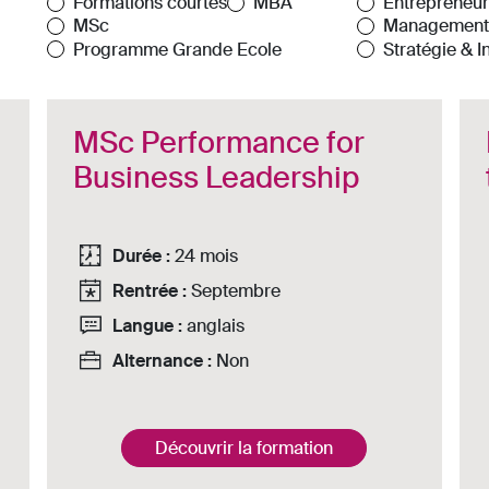
Formations courtes
MBA
Entrepreneur
MSc
Management
Programme Grande Ecole
Stratégie & 
MSc Performance for
Business Leadership
Durée :
24 mois
Rentrée :
Septembre
Langue :
anglais
Alternance :
Non
Découvrir la formation