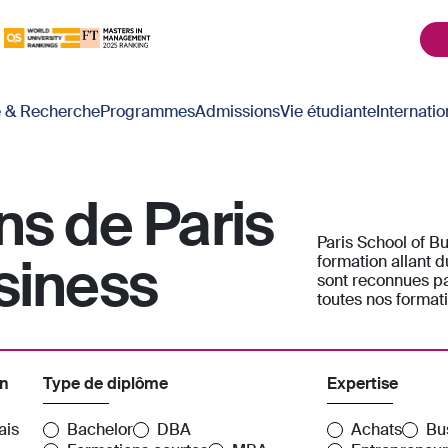
é & Recherche
Programmes
Admissions
Vie étudiante
Internatio
ns de Paris
Paris School of 
siness
formation allant 
sont reconnues pa
toutes nos formati
on
Type de diplôme
Expertise
ais
Bachelor
DBA
Achats
Bu