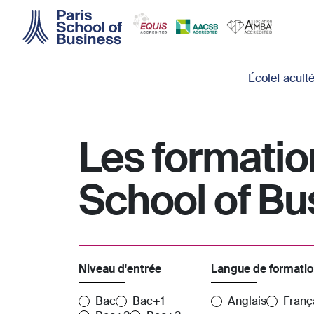
Skip to main content
Main navigation
École
Facult
Les formatio
School of Bu
Niveau d'entrée
Langue de formati
Bac
Bac+1
Anglais
Franç