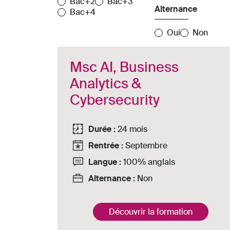
Bac+2
Bac+3
Alternance
Bac+4
Oui
Non
Msc AI, Business
Analytics &
Cybersecurity
Durée :
24 mois
Rentrée :
Septembre
Langue :
100% anglais
Alternance :
Non
Découvrir la formation