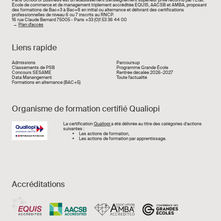
École de commerce et de management triplement accréditée EQUIS, AACSB et AMBA, proposant
des formations de Bac+3 à Bac+8 en initial ou alternance et délivrant des certifications
professionnelles de niveau 6 ou 7 inscrits au RNCP.
16 rue Claude Bernard 75005 - Paris +33 (0)1 53 36 44 00
→
Plan d'accès
Liens rapide
Liens rapide
Admissions
Parcoursup
Classements de PSB
Programme Grande École
Concours SESAME
Rentrée décalée 2026-2027
Data Manangement
Toute l'actualité
Formations en alternance (BAC+5)
Organisme de formation certifié Qualiopi
Image
La certification
Qualiopi
a été délivrée au titre des catégories d’actions
suivantes :
Les actions de formation,
Les actions de formation par apprentissage.
Accréditations