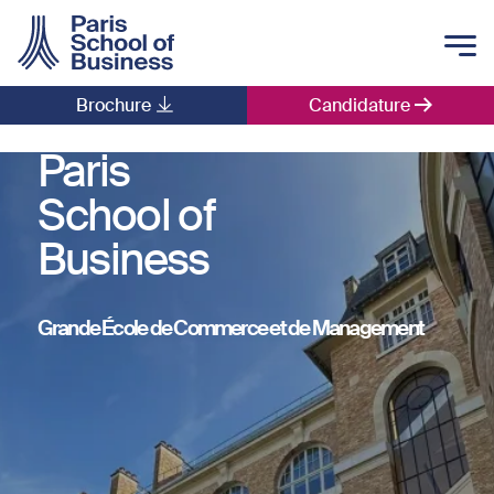
Skip to main content
Brochure
Candidature
Main navigation
Paris
School of
Business
Grande École de Commerce et de Management