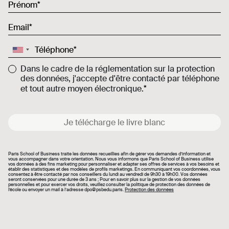
Prénom
Email
Téléphone
Dans le cadre de la réglementation sur la protection
des données, j'accepte d'être contacté par téléphone
et tout autre moyen électronique.
Je télécharge le livre blanc
Paris School of Business traite les données recueillies afin de gérer vos demandes d’information et
vous accompagner dans votre orientation. Nous vous informons que Paris School of Business utilise
vos données à des fins marketing pour personnaliser et adapter ses offres de services à vos besoins et
établir des statistiques et des modèles de profils marketings. En communiquant vos coordonnées, vous
consentez à être contacté par nos conseillers du lundi au vendredi de 9h30 à 19h00. Vos données
seront conservées pour une durée de 3 ans ; Pour en savoir plus sur la gestion de vos données
personnelles et pour exercer vos droits, veuillez consulter la politique de protection des données de
l’école ou envoyer un mail à l’adresse dpo@psbedu.paris.
Protection des données