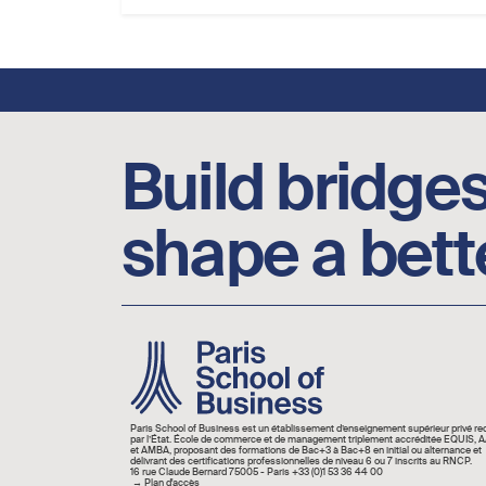
Footer social links
Build bridges
shape a bett
Image
Paris School of Business est un établissement d’enseignement supérieur privé r
par l’État. École de commerce et de management triplement accréditée EQUIS,
et AMBA, proposant des formations de Bac+3 à Bac+8 en initial ou alternance et
délivrant des certifications professionnelles de niveau 6 ou 7 inscrits au RNCP.
16 rue Claude Bernard 75005 - Paris +33 (0)1 53 36 44 00
→
Plan d'accès