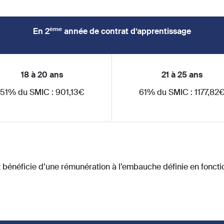
ème
En 2
année de contrat d’apprentissage
18 à 20 ans
21 à 25 ans
51% du SMIC : 901,13€
61% du SMIC : 1177,82
ant bénéficie d’une rémunération à l’embauche définie en fonct