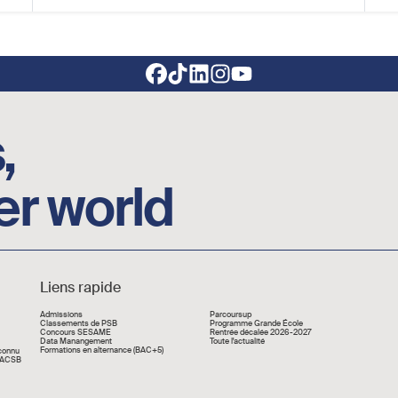
,
er world
Liens rapide
Liens rapide
Admissions
Parcoursup
Classements de PSB
Programme Grande École
Concours SESAME
Rentrée décalée 2026-2027
Data Manangement
Toute l'actualité
Formations en alternance (BAC+5)
econnu
 AACSB