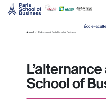
Skip to main content
Main navigation
École
Facult
Accueil
L’alternance à Paris School of Business
L’alternance 
School of Bu