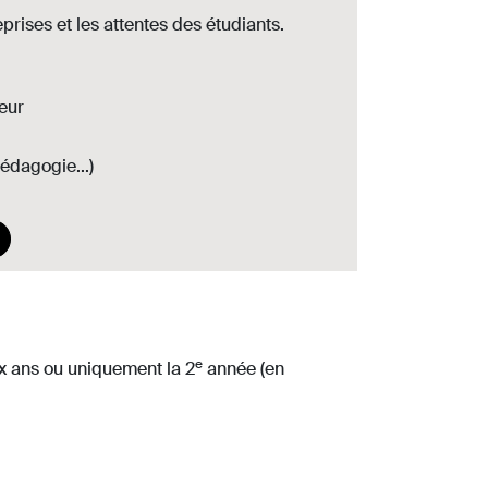
prises et les attentes des étudiants.
eur
édagogie...)
e
x ans ou uniquement la 2
année (en