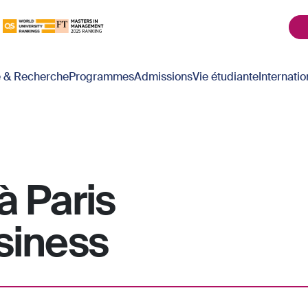
é & Recherche
Programmes
Admissions
Vie étudiante
Internatio
à Paris
siness
.