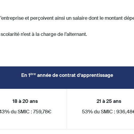
l’entreprise et perçoivent ainsi un salaire dont le montant dépe
colarité n’est à la charge de l’alternant.
ère
En 1
année de contrat d’apprentissage
18 à 20 ans
21 à 25 ans
43% du SMIC : 759,78€
53% du SMIC : 936,48