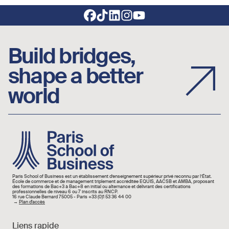
Footer social links
Build bridges,
shape a better
world
Image
Paris School of Business est un établissement d’enseignement supérieur privé reconnu par l’État.
École de commerce et de management triplement accréditée EQUIS, AACSB et AMBA, proposant
des formations de Bac+3 à Bac+8 en initial ou alternance et délivrant des certifications
professionnelles de niveau 6 ou 7 inscrits au RNCP.
16 rue Claude Bernard 75005 - Paris +33 (0)1 53 36 44 00
→
Plan d'accès
Liens rapide