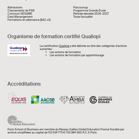
Liens rapide
Admissions
Parcoursup
Classements de PSB
Programme Grande École
Concours SESAME
Rentrée décalée 2026-2027
Data Manangement
Toute l'actualité
Formations en alternance (BAC+5)
Organisme de formation certifié Qualiopi
Image
La certification
Qualiopi
a été délivrée au titre des catégories d’actions
suivantes :
Les actions de formation,
Les actions de formation par apprentissage.
Accréditations
Paris School of Business est membre du Réseau Galileo Global Education France Société par
actions simplifiées au capital de 102 691 775 € 752 994 566 R.C.S Paris