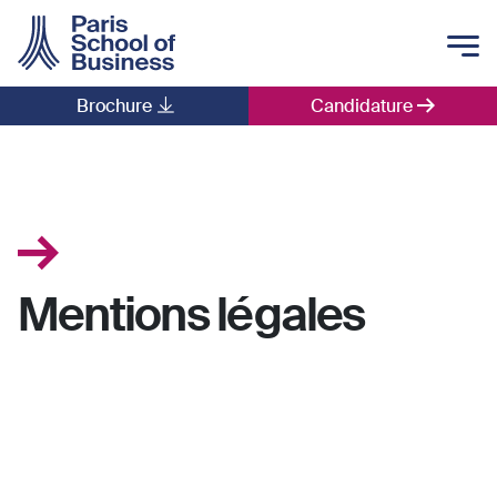
Skip to main content
Brochure
Candidature
Main navigation
Mentions légales
.