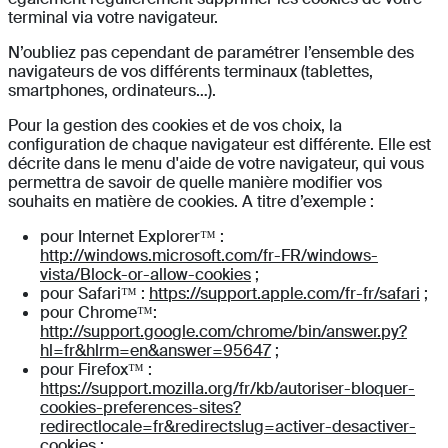
terminal via votre navigateur.
N’oubliez pas cependant de paramétrer l’ensemble des
navigateurs de vos différents terminaux (tablettes,
smartphones, ordinateurs…).
Pour la gestion des cookies et de vos choix, la
configuration de chaque navigateur est différente. Elle est
décrite dans le menu d'aide de votre navigateur, qui vous
permettra de savoir de quelle manière modifier vos
souhaits en matière de cookies. A titre d’exemple :
pour Internet Explorer™ :
http://windows.microsoft.com/fr-FR/windows-
vista/Block-or-allow-cookies
;
pour Safari™ :
https://support.apple.com/fr-fr/safari
;
pour Chrome™:
http://support.google.com/chrome/bin/answer.py?
hl=fr&hlrm=en&answer=95647
;
pour Firefox™ :
https://support.mozilla.org/fr/kb/autoriser-bloquer-
cookies-preferences-sites?
redirectlocale=fr&redirectslug=activer-desactiver-
cookies
;