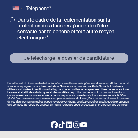
Téléphone
Dans le cadre de la réglementation sur la
protection des données, j'accepte d'être
contacté par téléphone et tout autre moyen
électronique.
Je télécharge le dossier de candidature
Paris School of Business traite les données recueillies afin de gérer vos demandes d’information et
vous accompagner dans votre orientation. Nous vous informons que Paris School of Business
utilise vos données à des fins marketing pour personnaliser et adapter ses offres de services à vos
besoins et établir des statistiques et des modèles de profils marketings. En communiquant vos
coordonnées, vous consentez à être contacté par nos conseillers du lundi au vendredi de 9h30 à
19h00. Vos données seront conservées pour une durée de 3 ans ; Pour en savoir plus sur la gestion
de vos données personnelles et pour exercer vos droits, veuillez consulter la politique de protection
des données de l’école ou envoyer un mail à l’adresse dpo@psbedu.paris.
Protection des données
Footer social links