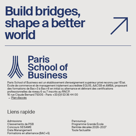
Build bridges,
shape a better
world
Image
Paris School of Business est un établissement d’enseignement supérieur privé reconnu par l’État.
École de commerce et de management triplement accréditée EQUIS, AACSB et AMBA, proposant
des formations de Bac+3 à Bac+8 en initial ou alternance et délivrant des certifications
professionnelles de niveau 6 ou 7 inscrits au RNCP.
16 rue Claude Bernard 75005 - Paris +33 (0)1 53 36 44 00
→
Plan d'accès
Liens rapide
Liens rapide
Admissions
Parcoursup
Classements de PSB
Programme Grande École
Concours SESAME
Rentrée décalée 2026-2027
Data Manangement
Toute l'actualité
Formations en alternance (BAC+5)