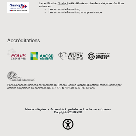
Image
La certification
Qualiopi
a été délivrée au titre des catégories d’actions
suivantes :
Les actions de formation,
Les actions de formation par apprentissage.
Accréditations
Paris School of Business est membre du Réseau Galileo Global Education France Société par
actions simplifiées au capital de 102 691 775 € 752 994 566 R.C.S Paris
Mentions légales e
Mentions légales
Accessibilité : partiellement conforme
Cookies
Copyright © 2026 PSB