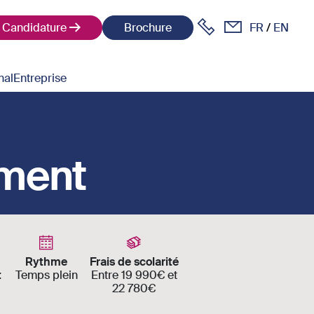
Candidature
Brochure
FR
EN
nal
Entreprise
ement
Rythme
Frais de scolarité
t
Temps plein
Entre 19 990€ et
22 780€