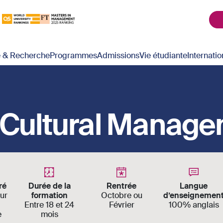
é & Recherche
Programmes
Admissions
Vie étudiante
Internatio
& Cultural Manag
ré
Durée de la
Rentrée
Langue
ur
formation
Octobre ou
d’enseignemen
Entre 18 et 24
Février
100% anglais
e
mois