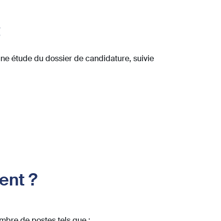
t
e étude du dossier de candidature, suivie
ent ?
mbre de postes tels que :