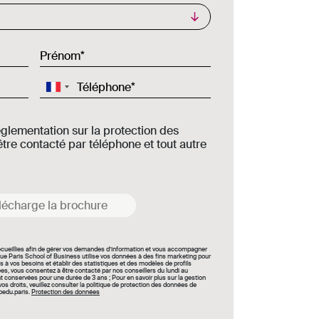
Prénom
Téléphone
églementation sur la protection des
tre contacté par téléphone et tout autre
lécharge la brochure
recueillies afin de gérer vos demandes d’information et vous accompagner
ue Paris School of Business utilise vos données à des fins marketing pour
s à vos besoins et établir des statistiques et des modèles de profils
, vous consentez à être contacté par nos conseillers du lundi au
conservées pour une durée de 3 ans ; Pour en savoir plus sur la gestion
s droits, veuillez consulter la politique de protection des données de
bedu.paris.
Protection des données