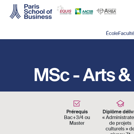
Skip to main content
Main navigation
École
Facult
MSc - Arts 
Prérequis
Diplôme déliv
Bac+3/4 ou
« Administrate
Master
de projets
culturels » d