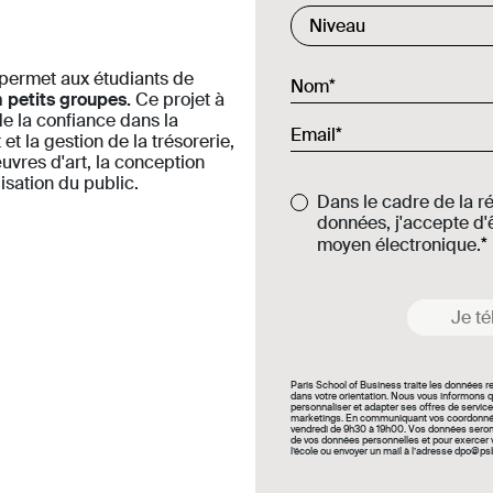
Commercial List
Niveau
 permet aux étudiants de
Nom
n petits groupes.
Ce projet à
e la confiance dans la
Email
t la gestion de la trésorerie,
uvres d'art, la conception
isation du public.
Dans le cadre de la r
données, j'accepte d'ê
moyen électronique.
Je té
Paris School of Business traite les données 
dans votre orientation. Nous vous informons q
personnaliser et adapter ses offres de service
marketings. En communiquant vos coordonnées
vendredi de 9h30 à 19h00. Vos données seront 
de vos données personnelles et pour exercer vo
l’école ou envoyer un mail à l’adresse dpo@ps