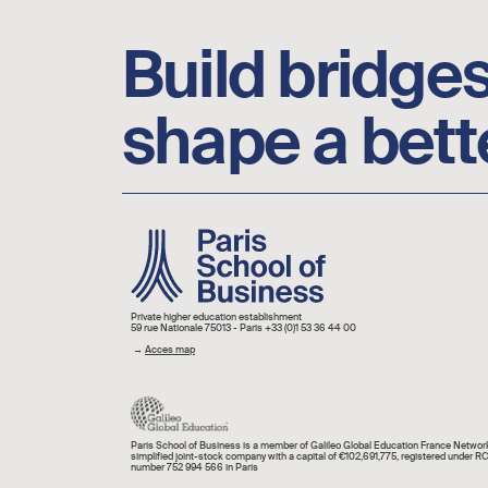
Build bridges
shape a bett
Image
Private higher education establishment
59 rue Nationale 75013 - Paris +33 (0)1 53 36 44 00
→
Acces map
Paris School of Business is a member of Galileo Global Education France Network
simplified joint-stock company with a capital of €102,691,775, registered under R
number 752 994 566 in Paris