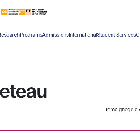
Research
Programs
Admissions
International
Student Services
C
reteau
Témoignage d'