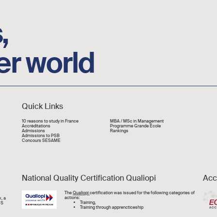
,
er world
Quick Links
Liens rapide
10 reasons to study in France
MBA / MSc in Management
Accréditations
Programme Grande École
Admissions
Rankings
Admissions to PSB
Concours SESAME
National Quality Certification Qualiopi
Acc
Image
The
Qualiopi
certification was issued for the following categories of
actions:
, a
Training,
CS
Training through apprencticeship