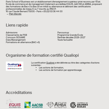
Paris School of Business est un établissement d’enseignement supérieur privé reconnu par l’État.
École de commerce et de management triplement accréditée EQUIS, AACSB et AMBA, proposant
des formations de Bac+3 à Bac+8 en initial ou alternance et délivrant des certifications
professionnelles de niveau 6 ou 7 inscrits au RNCP.
16 rue Claude Bernard 75005 - Paris +33 (0)1 53 36 44 00
→
Plan d'accès
Liens rapide
Liens rapide
Admissions
Parcoursup
Classements de PSB
Programme Grande École
Concours SESAME
Rentrée décalée 2026-2027
Data Manangement
Toute l'actualité
Formations en alternance (BAC+5)
Organisme de formation certifié Qualiopi
Image
La certification
Qualiopi
a été délivrée au titre des catégories d’actions
suivantes :
Les actions de formation,
Les actions de formation par apprentissage.
Accréditations