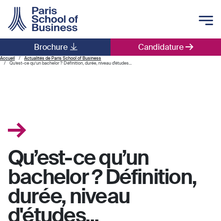
Skip to main content
Brochure
Candidature
Main navigation
Accueil
Actualités de Paris School of Business
Qu’est-ce qu’un bachelor ? Définition, durée, niveau d'études...
Qu’est-ce qu’un
bachelor ? Définition,
durée, niveau
d'études...