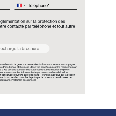
Téléphone
églementation sur la protection des
tre contacté par téléphone et tout autre
lécharge la brochure
recueillies afin de gérer vos demandes d’information et vous accompagner
ue Paris School of Business utilise vos données à des fins marketing pour
s à vos besoins et établir des statistiques et des modèles de profils
, vous consentez à être contacté par nos conseillers du lundi au
conservées pour une durée de 3 ans ; Pour en savoir plus sur la gestion
s droits, veuillez consulter la politique de protection des données de
bedu.paris.
Protection des données