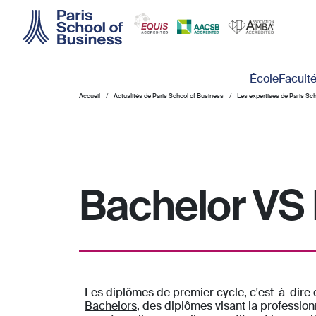
Skip to main content
Main navigation
École
Facult
Accueil
Actualités de Paris School of Business
Les expertises de Paris Sc
Bachelor VS
Les diplômes de premier cycle, c'est-à-dire 
Bachelors
, des diplômes visant la profession