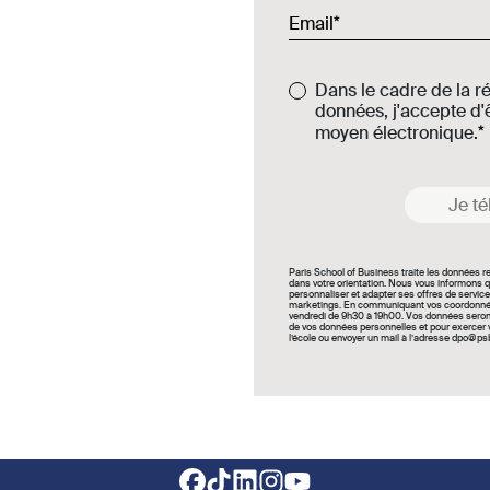
Email
Dans le cadre de la r
données, j'accepte d'ê
moyen électronique.
Je té
Paris School of Business traite les données 
dans votre orientation. Nous vous informons q
personnaliser et adapter ses offres de service
marketings. En communiquant vos coordonnées
vendredi de 9h30 à 19h00. Vos données seront 
de vos données personnelles et pour exercer vo
l’école ou envoyer un mail à l’adresse dpo@ps