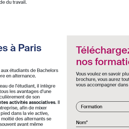
e du travail.
s à Paris
Téléchargez
nos format
 aux étudiants de Bachelors
Vous voulez en savoir plu
re en alternance.
brochure, vous aurez tou
vous accompagner dans le
au de l'étudiant, il intègre
 tous les avantages d'une
culièrement de son
tes activités associatives
. Il
treprise, afin de mixer
Commercial List
Formation
pied dans la vie active,
a moitié des alternants se
Nom
t souvent avant même