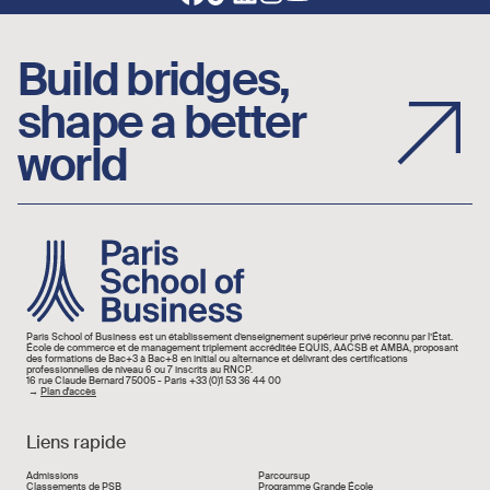
Build bridges,
shape a better
world
Image
Paris School of Business est un établissement d’enseignement supérieur privé reconnu par l’État.
École de commerce et de management triplement accréditée EQUIS, AACSB et AMBA, proposant
des formations de Bac+3 à Bac+8 en initial ou alternance et délivrant des certifications
professionnelles de niveau 6 ou 7 inscrits au RNCP.
16 rue Claude Bernard 75005 - Paris +33 (0)1 53 36 44 00
→
Plan d'accès
Liens rapide
Liens rapide
Admissions
Parcoursup
Classements de PSB
Programme Grande École