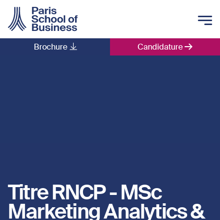
Skip to main content
Brochure
Candidature
Main navigation
Titre RNCP - MSc
Marketing Analytics &