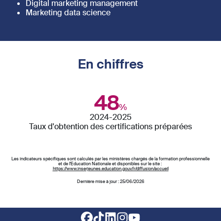
Digital marketing management
Marketing data science
En chiffres
48
%
2024-2025
Taux d'obtention des certifications préparées
Les indicateurs spécifiques sont calculés par les ministères chargés de la formation professionnelle
et de l'Education Nationale et disponibles sur le site :
https://www.inserjeunes.education.gouv.fr/diffusion/accueil
Dernière mise à jour : 25/06/2026
Footer social links