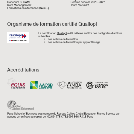
Concours SESAME
Rentrée décalée 2026-2027
Data Manangement
Toute l'actualité
Formations en alternance (BAC+5)
Organisme de formation certifié Qualiopi
Image
La certification
Qualiopi
a été délivrée au titre des catégories d’actions
suivantes :
Les actions de formation,
Les actions de formation par apprentissage.
Accréditations
Paris School of Business est membre du Réseau Galileo Global Education France Société par
actions simplifiées au capital de 102 691 775 € 752 994 566 R.C.S Paris