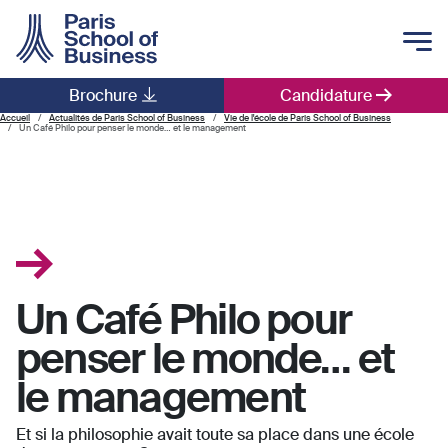
Skip to main content
Brochure
Candidature
Main navigation
Accueil
Actualités de Paris School of Business
Vie de l'école de Paris School of Business
Un Café Philo pour penser le monde… et le management
Un Café Philo pour
penser le monde… et
le management
Et si la philosophie avait toute sa place dans une école