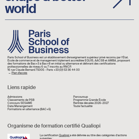
world
Image
Paris School of Business est un établissement d’enseignement supérieur privé reconnu par l’État.
École de commerce et de management triplement accréditée EQUIS, AACSB et AMBA, proposant
des formations de Bac+3 à Bac+8 en initial ou alternance et délivrant des certifications
professionnelles de niveau 6 ou 7 inscrits au RNCP.
16 rue Claude Bernard 75005 - Paris +33 (0)1 53 36 44 00
→
Plan d'accès
Liens rapide
Liens rapide
Admissions
Parcoursup
Classements de PSB
Programme Grande École
Concours SESAME
Rentrée décalée 2026-2027
Data Manangement
Toute l'actualité
Formations en alternance (BAC+5)
Organisme de formation certifié Qualiopi
Image
La certification
Qualiopi
a été délivrée au titre des catégories d’actions
suivantes :