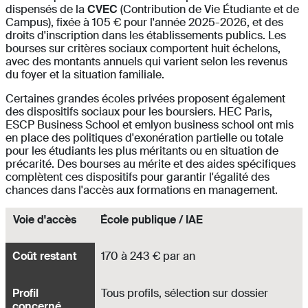
dispensés de la
CVEC
(Contribution de Vie Étudiante et de
Campus), fixée à 105 € pour l'année 2025-2026, et des
droits d'inscription dans les établissements publics. Les
bourses sur critères sociaux comportent huit échelons,
avec des montants annuels qui varient selon les revenus
du foyer et la situation familiale.
Certaines grandes écoles privées proposent également
des dispositifs sociaux pour les boursiers. HEC Paris,
ESCP Business School et emlyon business school ont mis
en place des politiques d'exonération partielle ou totale
pour les étudiants les plus méritants ou en situation de
précarité. Des bourses au mérite et des aides spécifiques
complètent ces dispositifs pour garantir l'égalité des
chances dans l'accès aux formations en management.
Voie d'accès
Coût restant
Profil concerné
Diplôme obtenu
Voie d'accès
École publique / IAE
Coût restant
170 à 243 € par an
Profil
Tous profils, sélection sur dossier
concerné