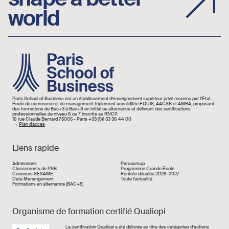
world
Image
Paris School of Business est un établissement d’enseignement supérieur privé reconnu par l’État.
École de commerce et de management triplement accréditée EQUIS, AACSB et AMBA, proposant
des formations de Bac+3 à Bac+8 en initial ou alternance et délivrant des certifications
professionnelles de niveau 6 ou 7 inscrits au RNCP.
16 rue Claude Bernard 75005 - Paris +33 (0)1 53 36 44 00
→
Plan d'accès
Liens rapide
Liens rapide
Admissions
Parcoursup
Classements de PSB
Programme Grande École
Concours SESAME
Rentrée décalée 2026-2027
Data Manangement
Toute l'actualité
Formations en alternance (BAC+5)
Organisme de formation certifié Qualiopi
Image
La certification
Qualiopi
a été délivrée au titre des catégories d’actions