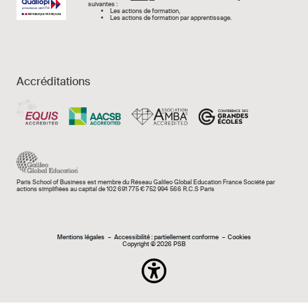
suivantes :
Les actions de formation,
Les actions de formation par apprentissage.
Accréditations
Paris School of Business est membre du Réseau Galileo Global Education France Société par
actions simplifiées au capital de 102 691 775 € 752 994 566 R.C.S Paris
Mentions légales e
Mentions légales
Accessibilité : partiellement conforme
Cookies
Copyright © 2026 PSB