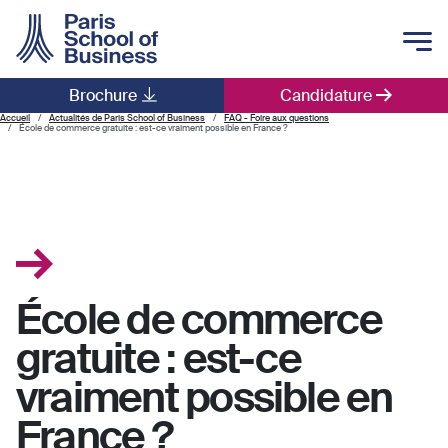
Skip to main content
Brochure
Candidature
Main navigation
Accueil
Actualités de Paris School of Business
FAQ - Foire aux questions
École de commerce gratuite : est-ce vraiment possible en France ?
École de commerce
gratuite : est-ce
vraiment possible en
France ?