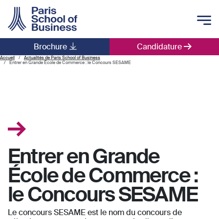
Skip to main content
Brochure
Candidature
Main navigation
Accueil
Actualités de Paris School of Business
Entrer en Grande École de Commerce : le Concours SESAME
Entrer en Grande
École de Commerce :
le Concours SESAME
Le concours SESAME est le nom du concours de