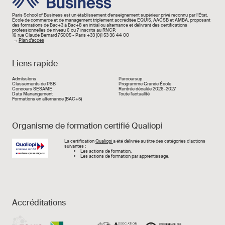
Paris School of Business est un établissement d’enseignement supérieur privé reconnu par l’État.
École de commerce et de management triplement accréditée EQUIS, AACSB et AMBA, proposant
des formations de Bac+3 à Bac+8 en initial ou alternance et délivrant des certifications
professionnelles de niveau 6 ou 7 inscrits au RNCP.
16 rue Claude Bernard 75005 - Paris +33 (0)1 53 36 44 00
→
Plan d'accès
Liens rapide
Liens rapide
Admissions
Parcoursup
Classements de PSB
Programme Grande École
Concours SESAME
Rentrée décalée 2026-2027
Data Manangement
Toute l'actualité
Formations en alternance (BAC+5)
Organisme de formation certifié Qualiopi
Image
La certification
Qualiopi
a été délivrée au titre des catégories d’actions
suivantes :
Les actions de formation,
Les actions de formation par apprentissage.
Accréditations