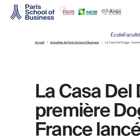
Skip to main content
Main navigation
École
Facult
Accueil
Actualités de Paris School of Business
La Casa Del Doggo : la pre
La Casa Del 
première Do
France lancé