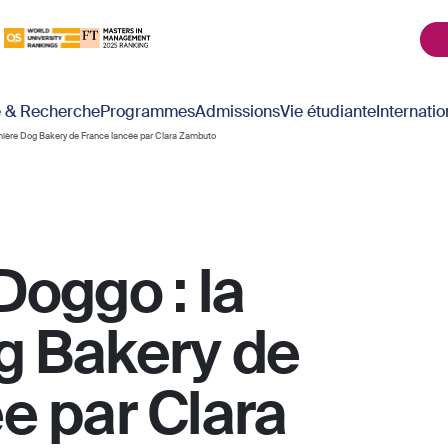
é & Recherche
Programmes
Admissions
Vie étudiante
Internatio
mière Dog Bakery de France lancée par Clara Zambuto
Doggo : la
g Bakery de
e par Clara