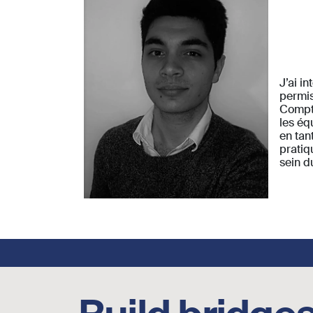
J’ai i
permis
Compta
les éq
en tan
pratiq
sein d
Footer social links