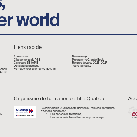
,
er world
Liens rapide
Liens rapide
Admissions
Parcoursup
Classements de PSB
Programme Grande École
Concours SESAME
Rentrée décalée 2026-2027
Data Manangement
Toute l'actualité
Formations en alternance (BAC+5)
econnu
 AACSB
Organisme de formation certifié Qualiopi
Acc
Image
La certification
Qualiopi
a été délivrée au titre des catégories
d’actions suivantes :
Les actions de formation,
is
Les actions de formation par apprentissage.