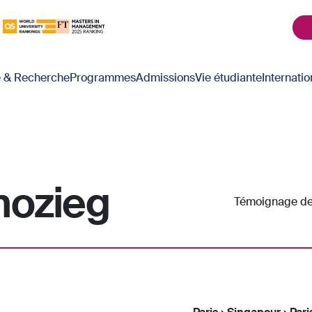
é & Recherche
Programmes
Admissions
Vie étudiante
Internatio
mozieg
Témoignage de