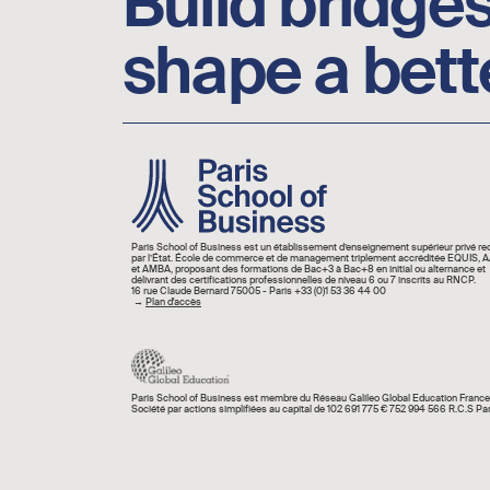
Build bridges
shape a bett
Image
Paris School of Business est un établissement d’enseignement supérieur privé r
par l’État. École de commerce et de management triplement accréditée EQUIS,
et AMBA, proposant des formations de Bac+3 à Bac+8 en initial ou alternance et
délivrant des certifications professionnelles de niveau 6 ou 7 inscrits au RNCP.
16 rue Claude Bernard 75005 - Paris +33 (0)1 53 36 44 00
→
Plan d'accès
Paris School of Business est membre du Réseau Galileo Global Education France
Société par actions simplifiées au capital de 102 691 775 € 752 994 566 R.C.S Par