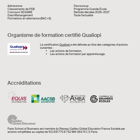
Liens rapide
Admissions
Parcoursup
Classements de PSB
Programme Grande École
Concours SESAME
Rentrée décalée 2026-2027
Data Manangement
Toute l'actualité
Formations en alternance (BAC+5)
Organisme de formation certifié Qualiopi
Image
La certification
Qualiopi
a été délivrée au titre des catégories d’actions
suivantes :
Les actions de formation,
Les actions de formation par apprentissage.
Accréditations
Paris School of Business est membre du Réseau Galileo Global Education France Société par
actions simplifiées au capital de 102 691 775 € 752 994 566 R.C.S Paris