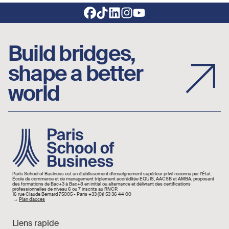
Footer social links
Build bridges,
shape a better
world
Image
Paris School of Business est un établissement d’enseignement supérieur privé reconnu par l’État.
École de commerce et de management triplement accréditée EQUIS, AACSB et AMBA, proposant
des formations de Bac+3 à Bac+8 en initial ou alternance et délivrant des certifications
professionnelles de niveau 6 ou 7 inscrits au RNCP.
16 rue Claude Bernard 75005 - Paris +33 (0)1 53 36 44 00
→
Plan d'accès
Liens rapide