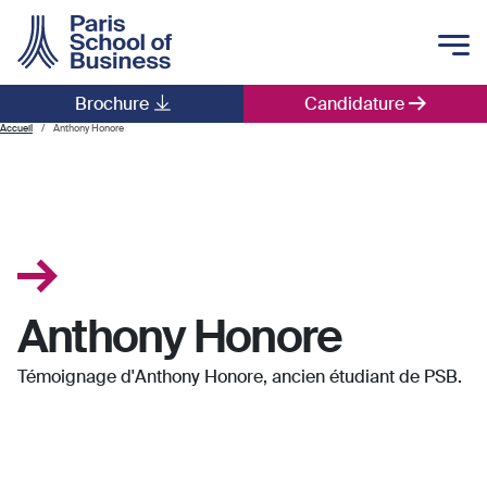
Skip to main content
Brochure
Candidature
Main navigation
Accueil
Anthony Honore
Anthony Honore
Témoignage d'Anthony Honore, ancien étudiant de PSB.