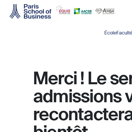
Skip to main content
Main navigation
École
Facult
Merci ! Le se
admissions 
recontactera