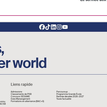
,
er world
Liens rapide
Liens rapide
Admissions
Parcoursup
Classements de PSB
Programme Grande École
Concours SESAME
Rentrée décalée 2026-2027
Data Manangement
Toute l'actualité
Formations en alternance (BAC+5)
econnu
 AACSB