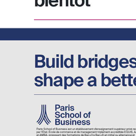
bientôt
Footer social links
Build bridges
shape a bett
Image
Paris School of Business est un établissement d’enseignement supérieur privé r
par l’État. École de commerce et de management triplement accréditée EQUIS,
et AMBA, proposant des formations de Bac+3 à Bac+8 en initial ou alternance et