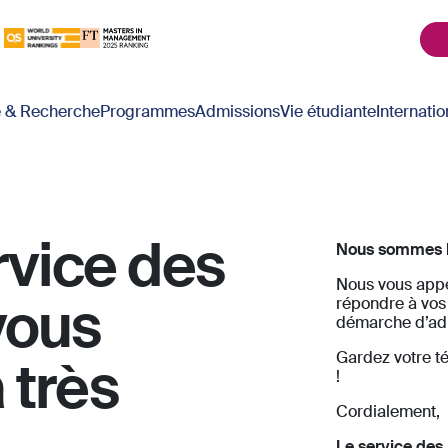
é & Recherche
Programmes
Admissions
Vie étudiante
Internatio
rvice des
Nous sommes he
Nous vous appe
vous
répondre à vos
démarche d’ad
Gardez votre té
 très
!
Cordialement,
Le service des