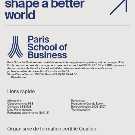
shape a better
world
Image
Paris School of Business est un établissement d’enseignement supérieur privé reconnu par l’État.
École de commerce et de management triplement accréditée EQUIS, AACSB et AMBA, proposant
des formations de Bac+3 à Bac+8 en initial ou alternance et délivrant des certifications
professionnelles de niveau 6 ou 7 inscrits au RNCP.
16 rue Claude Bernard 75005 - Paris +33 (0)1 53 36 44 00
→
Plan d'accès
Liens rapide
Liens rapide
Admissions
Parcoursup
Classements de PSB
Programme Grande École
Concours SESAME
Rentrée décalée 2026-2027
Data Manangement
Toute l'actualité
Formations en alternance (BAC+5)
Organisme de formation certifié Qualiopi