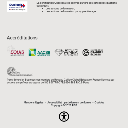
Image
La certification
Qualiopi
a été délivrée au titre des catégories d’actions
suivantes :
Les actions de formation,
Les actions de formation par apprentissage.
Accréditations
Paris School of Business est membre du Réseau Galileo Global Education France Société par
actions simplifiées au capital de 102 691 775 € 752 994 566 R.C.S Paris
Mentions légales e
Mentions légales
Accessibilité : partiellement conforme
Cookies
Copyright © 2026 PSB