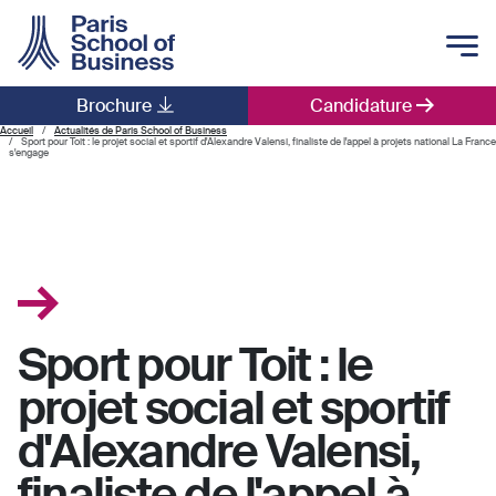
Skip to main content
Brochure
Candidature
Main navigation
Accueil
Actualités de Paris School of Business
Sport pour Toit : le projet social et sportif d'Alexandre Valensi, finaliste de l'appel à projets national La France
s'engage
Sport pour Toit : le
projet social et sportif
d'Alexandre Valensi,
finaliste de l'appel à