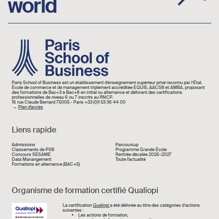
world
Image
Paris School of Business est un établissement d’enseignement supérieur privé reconnu par l’État.
École de commerce et de management triplement accréditée EQUIS, AACSB et AMBA, proposant
des formations de Bac+3 à Bac+8 en initial ou alternance et délivrant des certifications
professionnelles de niveau 6 ou 7 inscrits au RNCP.
16 rue Claude Bernard 75005 - Paris +33 (0)1 53 36 44 00
→
Plan d'accès
Liens rapide
Liens rapide
Admissions
Parcoursup
Classements de PSB
Programme Grande École
Concours SESAME
Rentrée décalée 2026-2027
Data Manangement
Toute l'actualité
Formations en alternance (BAC+5)
Organisme de formation certifié Qualiopi
Image
La certification
Qualiopi
a été délivrée au titre des catégories d’actions
suivantes :
Les actions de formation,