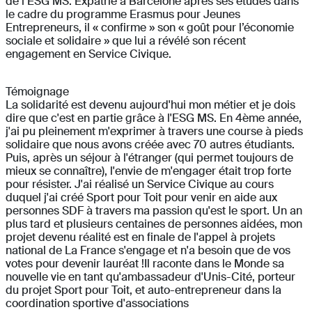
de l’ESG MS. Expatrié à Barcelone après ses études dans
le cadre du programme Erasmus pour Jeunes
Entrepreneurs, il « confirme » son « goût pour l’économie
sociale et solidaire » que lui a révélé son récent
engagement en Service Civique.
Témoignage
La solidarité est devenu aujourd'hui mon métier et je dois
dire que c'est en partie grâce à l'ESG MS. En 4ème année,
j'ai pu pleinement m'exprimer à travers une course à pieds
solidaire que nous avons créée avec 70 autres étudiants.
Puis, après un séjour à l'étranger (qui permet toujours de
mieux se connaître), l'envie de m'engager était trop forte
pour résister. J'ai réalisé un Service Civique au cours
duquel j'ai créé Sport pour Toit pour venir en aide aux
personnes SDF à travers ma passion qu'est le sport. Un an
plus tard et plusieurs centaines de personnes aidées, mon
projet devenu réalité est en finale de l'appel à projets
national de La France s'engage et n'a besoin que de vos
votes pour devenir lauréat !Il raconte dans le Monde sa
nouvelle vie en tant qu'ambassadeur d'Unis-Cité, porteur
du projet Sport pour Toit, et auto-entrepreneur dans la
coordination sportive d'associations