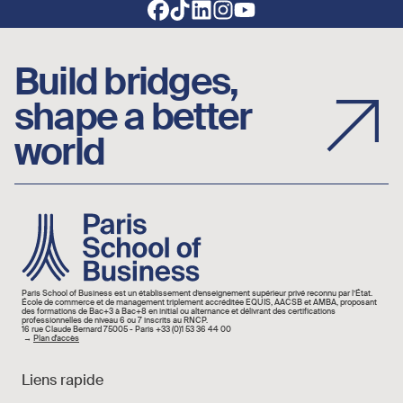
Footer social links
Build bridges,
shape a better
world
Image
Paris School of Business est un établissement d’enseignement supérieur privé reconnu par l’État.
École de commerce et de management triplement accréditée EQUIS, AACSB et AMBA, proposant
des formations de Bac+3 à Bac+8 en initial ou alternance et délivrant des certifications
professionnelles de niveau 6 ou 7 inscrits au RNCP.
16 rue Claude Bernard 75005 - Paris +33 (0)1 53 36 44 00
→
Plan d'accès
Liens rapide