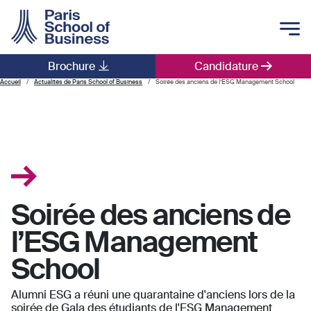
Skip to main content
Brochure
Candidature
Main navigation
Accueil
Actualités de Paris School of Business
Soirée des anciens de l’ESG Management School
Soirée des anciens de
l’ESG Management
School
Alumni ESG a réuni une quarantaine d'anciens lors de la
soirée de Gala des étudiants de l'ESG Management