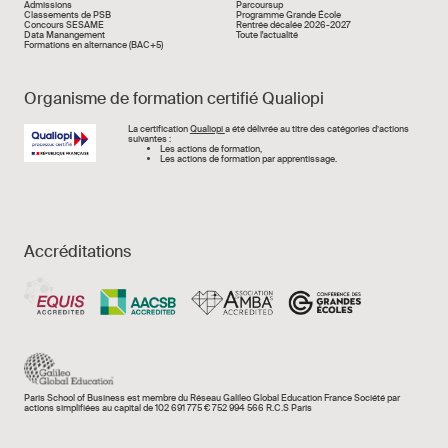
Liens rapide
Admissions
Parcoursup
Classements de PSB
Programme Grande École
Concours SESAME
Rentrée décalée 2026-2027
Data Manangement
Toute l'actualité
Formations en alternance (BAC+5)
Organisme de formation certifié Qualiopi
Image
La certification
Qualiopi
a été délivrée au titre des catégories d’actions
suivantes :
Les actions de formation,
Les actions de formation par apprentissage.
Accréditations
Paris School of Business est membre du Réseau Galileo Global Education France Société par
actions simplifiées au capital de 102 691 775 € 752 994 566 R.C.S Paris