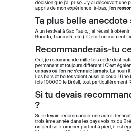
décision que j'ai prise. J'y ai découvert une p
appris de mon expérience là-bas,
j'en resso
Ta plus belle anecdote 
À un festival à Sao Paulo, j'ai réussi à obteni
Boratto, TraumeR, etc.). C'était un moment in
Recommanderais-tu cett
Oui, je recommande mille fois cette destinati
permanent et toujours différent ! C'est égaleme
un
pays où l'on ne s'ennuie jamais
. La nourri
Les bars et boites valent aussi le coup ! Une
fois 100000 le Brésil, tout particulièrement 
Si tu devais recommande
?
Si je devais recommander une autre destinati
troisième année dans les pays voisins du Brésil
on peut se promener partout à pied, il est é