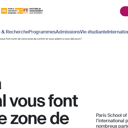
é & Recherche
Programmes
Admissions
Vie étudiante
Internatio
 vous font sortir de votre zone de confort et vous aident à vous découvrir !
à
al vous font
re zone de
Paris School of
l’international
nombreux parten