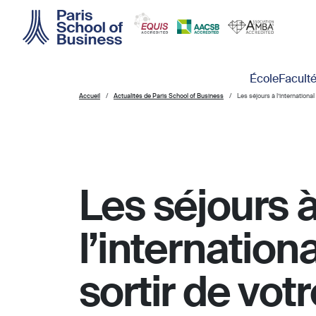
Skip to main content
Main navigation
École
Facult
Accueil
Actualités de Paris School of Business
Les séjours à l’international
Les séjours 
l’internation
sortir de vot