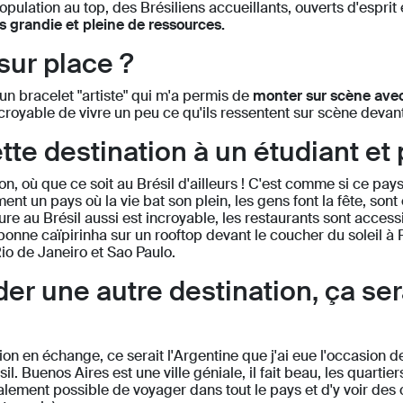
opulation au top, des Brésiliens accueillants, ouverts d'esprit 
rs grandie et pleine de ressources.
sur place ?
r un bracelet "artiste" qui m'a permis de
monter sur scène avec 
croyable de vivre un peu ce qu'ils ressentent sur scène devant
e destination à un étudiant et 
on, où que ce soit au Brésil d'ailleurs ! C'est comme si ce pa
nt un pays où la vie bat son plein, les gens font la fête, sont e
ture au Brésil aussi est incroyable, les restaurants sont accessib
 bonne caïpirinha sur un rooftop devant le coucher du soleil à 
Rio de Janeiro et Sao Paulo.
r une autre destination, ça sera
on en échange, ce serait l'Argentine que j'ai eue l'occasion
. Buenos Aires est une ville géniale, il fait beau, les quartier
galement possible de voyager dans tout le pays et d'y voir des