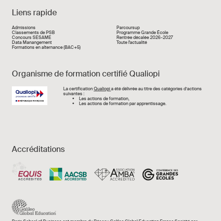
Liens rapide
Liens rapide
Admissions
Parcoursup
Classements de PSB
Programme Grande École
Concours SESAME
Rentrée décalée 2026-2027
Data Manangement
Toute l'actualité
Formations en alternance (BAC+5)
Organisme de formation certifié Qualiopi
Image
La certification
Qualiopi
a été délivrée au titre des catégories d’actions
suivantes :
Les actions de formation,
Les actions de formation par apprentissage.
Accréditations