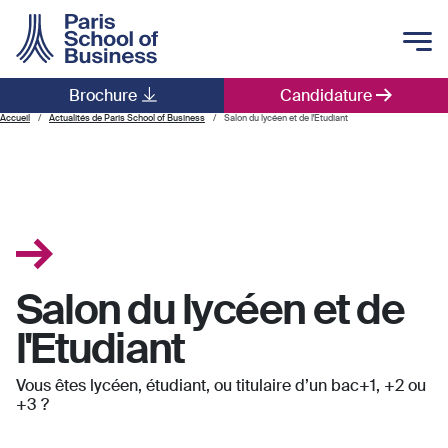
Skip to main content
Brochure
Candidature
Main navigation
Accueil
Actualités de Paris School of Business
Salon du lycéen et de l'Etudiant
Salon du lycéen et de
l'Etudiant
Vous êtes lycéen, étudiant, ou titulaire d’un bac+1, +2 ou
+3 ?