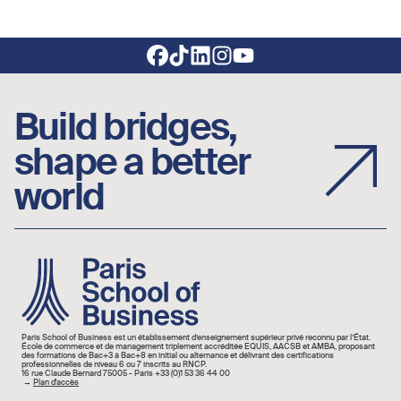
Footer social links
Build bridges,
shape a better
world
Image
Paris School of Business est un établissement d’enseignement supérieur privé reconnu par l’État.
École de commerce et de management triplement accréditée EQUIS, AACSB et AMBA, proposant
des formations de Bac+3 à Bac+8 en initial ou alternance et délivrant des certifications
professionnelles de niveau 6 ou 7 inscrits au RNCP.
16 rue Claude Bernard 75005 - Paris +33 (0)1 53 36 44 00
→
Plan d'accès