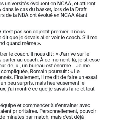
tes universités évoluent en NCAA, et attirent
A dans le cas du basket, lors de la Draft
tars de la NBA ont évolué en NCAA étant
n’est pas son objectif premier. Il nous
dit que je devais aller voir le coach. S’il me
à fond quand même ».
 le coach. Il nous dit : « J’arrive sur le
ais parler au coach. À ce moment-là, je stresse
our de lui, un bureau est énorme... Je me
eu compliquée, Romain poursuit : « Le
nnés. Finalement, il me dit de faire un essai
r, un peu surpris, mais heureusement le
ux, j’ai montré ce que je savais faire et tout
 l’équipe et commencer à s'entraîner avec
taient prioritaires. Personnellement, pouvoir
e de minutes par match, mais c’est déjà