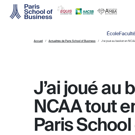
Skip to main content
Main navigation
École
Facult
Accueil
Actualités de Paris School of Business
J’ai joué au basket en NCAA
J’ai joué au 
NCAA tout en
Paris School