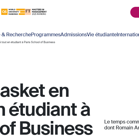
é & Recherche
Programmes
Admissions
Vie étudiante
Internatio
 tout en étudiant à Paris School of Business
basket en
 étudiant à
 of Business
Le temps comme
dont Romain Ar