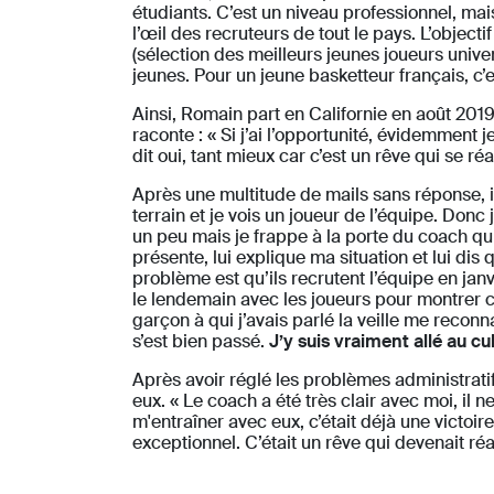
étudiants. C’est un niveau professionnel, mais
l’œil des recruteurs de tout le pays. L’objecti
(sélection des meilleurs jeunes joueurs univ
jeunes. Pour un jeune basketteur français, c’e
Ainsi, Romain part en Californie en août 2019 
raconte : « Si j’ai l’opportunité, évidemment j
dit oui, tant mieux car c’est un rêve qui se r
Après une multitude de mails sans réponse, il 
terrain et je vois un joueur de l’équipe. Donc
un peu mais je frappe à la porte du coach qui
présente, lui explique ma situation et lui dis
problème est qu’ils recrutent l’équipe en janv
le lendemain avec les joueurs pour montrer ce
garçon à qui j’avais parlé la veille me reconnaî
s’est bien passé.
J’y suis vraiment allé au cu
Après avoir réglé les problèmes administrati
eux. « Le coach a été très clair avec moi, il 
m'entraîner avec eux, c’était déjà une victoir
exceptionnel. C’était un rêve qui devenait ré