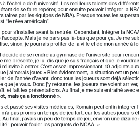
 à l’échelle de l’université. Les meilleurs talents des différen
f étant de se faire repérer, pour ensuite pouvoir intégrer la NB
ersitaires par les équipes de NBA). Presque toutes les supers
st “le rêve américain”.
pour s’installer avant la rentrée. Cependant, intégrer la NCAA 
e l’accepte. Mais je ne pars pas là-bas que pour ça. Je me suis 
éalise, sinon, je pourrais profiter de la ville et de mon année 
décide de se rendre au gymnase de l’université pour rencontrer
 je me présente, je lui dis que je suis français et que je voudr
 m’invite à entrer. C’est assez impressionnant, 10 adjoints aut
 que j’aimerais jouer. » Bien évidemment, la situation est un p
ier de l’année d’avant, donc tous les joueurs sont déjà sélectio
 que je vaux. Donc j’y retourne, les joueurs me voient arrive
t, et fait les présentations. Au final je me suis entraîné avec e
lot, mais ça a fonctionné
».
fs et passé ses visites médicales, Romain peut enfin intégrer
ne m’a pas promis un temps de jeu fort, car les autres joueurs é
e. Au final, j’avais un peu de temps de jeu, environ une dizain
alité : pouvoir fouler les parquets de NCAA. »