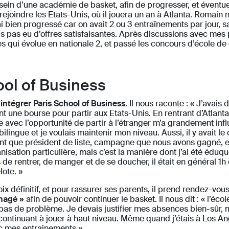
sein d’une académie de basket, afin de progresser, et éventu
ejoindre les Etats-Unis, où il jouera un an à Atlanta. Romain no
y ai bien progressé car on avait 2 ou 3 entraînements par jour,
s pas eu d’offres satisfaisantes. Après discussions avec mes pa
es qui évolue en nationale 2, et passé les concours d’école d
ool of Business
’intégrer Paris School of Business.
Il nous raconte : « J’avais
t une bourse pour partir aux Etats-Unis. En rentrant d’Atlanta,
 avec l’opportunité de partir à l’étranger m’a grandement influe
 bilingue et je voulais maintenir mon niveau. Aussi, il y avait le
t que président de liste, campagne que nous avons gagné, et
sation particulière, mais c’est la manière dont j’ai été éduqué
e rentrer, de manger et de se doucher, il était en général 1h du 
lote. »
x définitif, et pour rassurer ses parents, il prend rendez-vous
nagé »
afin de pouvoir continuer le basket. Il nous dit : « l’éc
it pas de problème. Je devais justifier mes absences bien-sûr,
ontinuant à jouer à haut niveau. Même quand j’étais à Los Ang
c mes entrainements ».