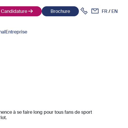
Candidature
Brochure
FR
EN
nal
Entreprise
nce à se faire long pour tous fans de sport
lot.