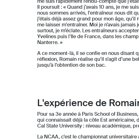
me suis rapidement rendu-compte que j’étais n
Il poursuit : « Quand j’avais 10 ans, je me s
nous sommes arrivés, l'entraîneur nous dit que
j’étais déjà assez grand pour mon âge, qu’il 
me laisser m'entraîner. Moi je n’avais jamais
surtout, je m’éclate. Les entraîneurs accepten
Yvelines puis l’Ile de France, dans les cham
Nanterre. »
A ce moment-là, il se confie en nous disant qu
réflexion, Romain réalise qu’il s’agit d’une b
jusqu’à l’obtention de son bac.
L'expérience de Romai
Pour sa 3e année à Paris School of Business, 
qui connaissait déjà la côte Est américaine, d
Cal State University : niveau académique, pre
La NCAA, c’est le championnat universitaire 