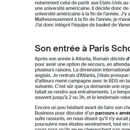
notamment celui de partir aux Etats-Unis au 
une université américaine. Il décide donc de r
université américaine à la fin de l’année. J’
Malheureusement à la fin de l’année, je n’avai
J’ai donc intégré l’équipe de basket de Vanv
Son entrée à Paris Sch
Après son année à Atlanta, Romain décide
d
pour avoir une option de secours, en attendan
plusieurs raisons. La dimension internationale
anglais. Je rentrais d’Atlanta, j’étais presque
d’ailleurs mené campagne avec le BDS en tan
suivante. C’est sûr que ça demande une organi
fallait se rendre aux entraînements. Le temps d
souvent jusqu’à 2 ou 3h, et le lendemain rebe
Encore un peu hésitant avant de faire son choi
Business pour discuter d’un
parcours « amé
suite rassurés, en nous disant qu’il n’y aura
poursuivre mes études sereinement, tout en c
cours pour qu’ils ne se chevauchent pas ave