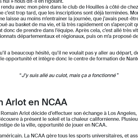
ul » nous dit-il en rigolant.
uis rendu avec mon père dans le club de Houilles à côté de che
 c’est trop tard, que les inscriptions sont déjà terminées. Mon
me laisse au moins m’entrainer la journée, que j’avais peut-êt
 joué au basket de ma vie, et là très rapidement on s’aperçoit 
t donc de prendre dans l’équipe. Après cela, c’est allé très vit
pionnats départementaux et régionaux, puis on m’a proposé de
’il a beaucoup hésité, qu’il ne voulait pas y aller au départ, 
elle opportunité et intègre donc le centre de formation de Nant
“
J’y suis allé au culot, mais ça a fonctionné
”
n Arlot en NCAA
Romain Arlot décide d’effectuer son échange à Los Angeles, au
écouvre à présent le soleil et la chaleur californienne. Plusie
stige de la ville, opportunité de jouer en NCAA.
américain. La NCAA gère tous les sports universitaires, et ass