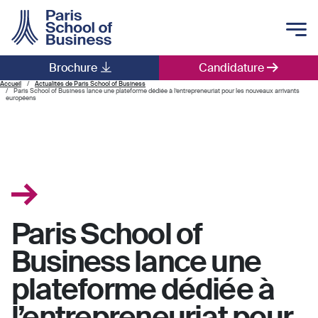
Skip to main content
Brochure
Candidature
Main navigation
Accueil
Actualités de Paris School of Business
Paris School of Business lance une plateforme dédiée à l’entrepreneuriat pour les nouveaux arrivants
européens
Paris School of
Business lance une
plateforme dédiée à
l’entrepreneuriat pour