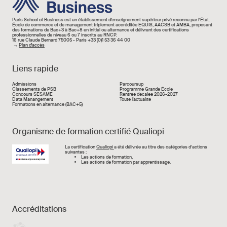
Paris School of Business est un établissement d’enseignement supérieur privé reconnu par l’État.
École de commerce et de management triplement accréditée EQUIS, AACSB et AMBA, proposant
des formations de Bac+3 à Bac+8 en initial ou alternance et délivrant des certifications
professionnelles de niveau 6 ou 7 inscrits au RNCP.
16 rue Claude Bernard 75005 - Paris +33 (0)1 53 36 44 00
→
Plan d'accès
Liens rapide
Liens rapide
Admissions
Parcoursup
Classements de PSB
Programme Grande École
Concours SESAME
Rentrée décalée 2026-2027
Data Manangement
Toute l'actualité
Formations en alternance (BAC+5)
Organisme de formation certifié Qualiopi
Image
La certification
Qualiopi
a été délivrée au titre des catégories d’actions
suivantes :
Les actions de formation,
Les actions de formation par apprentissage.
Accréditations