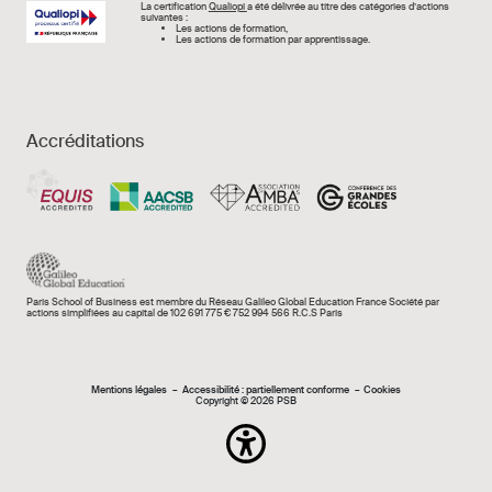
Image
La certification
Qualiopi
a été délivrée au titre des catégories d’actions
suivantes :
Les actions de formation,
Les actions de formation par apprentissage.
Accréditations
Paris School of Business est membre du Réseau Galileo Global Education France Société par
actions simplifiées au capital de 102 691 775 € 752 994 566 R.C.S Paris
Mentions légales e
Mentions légales
Accessibilité : partiellement conforme
Cookies
Copyright © 2026 PSB