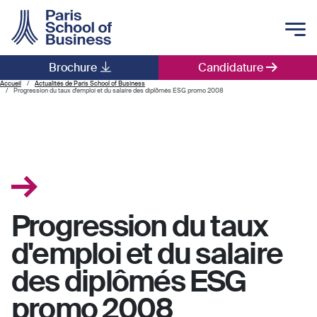
Skip to main content
Brochure
Candidature
Main navigation
Accueil
Actualités de Paris School of Business
Progression du taux d'emploi et du salaire des diplômés ESG promo 2008
Progression du taux
d'emploi et du salaire
des diplômés ESG
promo 2008