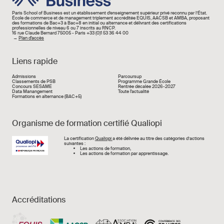
Paris School of Business est un établissement d’enseignement supérieur privé reconnu par l’État.
École de commerce et de management triplement accréditée EQUIS, AACSB et AMBA, proposant
des formations de Bac+3 à Bac+8 en initial ou alternance et délivrant des certifications
professionnelles de niveau 6 ou 7 inscrits au RNCP.
16 rue Claude Bernard 75005 - Paris +33 (0)1 53 36 44 00
→
Plan d'accès
Liens rapide
Liens rapide
Admissions
Parcoursup
Classements de PSB
Programme Grande École
Concours SESAME
Rentrée décalée 2026-2027
Data Manangement
Toute l'actualité
Formations en alternance (BAC+5)
Organisme de formation certifié Qualiopi
Image
La certification
Qualiopi
a été délivrée au titre des catégories d’actions
suivantes :
Les actions de formation,
Les actions de formation par apprentissage.
Accréditations