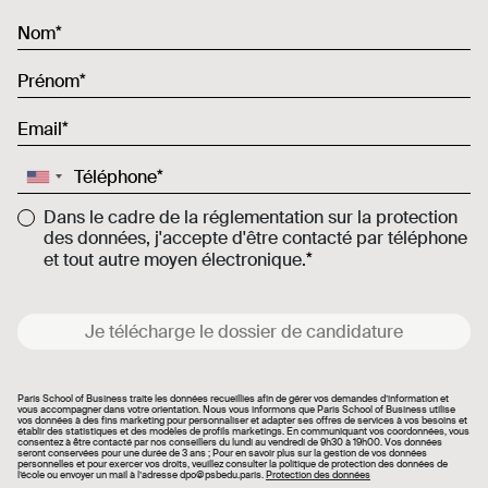
Nom
Prénom
Email
Téléphone
Dans le cadre de la réglementation sur la protection
des données, j'accepte d'être contacté par téléphone
et tout autre moyen électronique.
Je télécharge le dossier de candidature
Paris School of Business traite les données recueillies afin de gérer vos demandes d’information et
vous accompagner dans votre orientation. Nous vous informons que Paris School of Business utilise
vos données à des fins marketing pour personnaliser et adapter ses offres de services à vos besoins et
établir des statistiques et des modèles de profils marketings. En communiquant vos coordonnées, vous
consentez à être contacté par nos conseillers du lundi au vendredi de 9h30 à 19h00. Vos données
seront conservées pour une durée de 3 ans ; Pour en savoir plus sur la gestion de vos données
personnelles et pour exercer vos droits, veuillez consulter la politique de protection des données de
l’école ou envoyer un mail à l’adresse dpo@psbedu.paris.
Protection des données