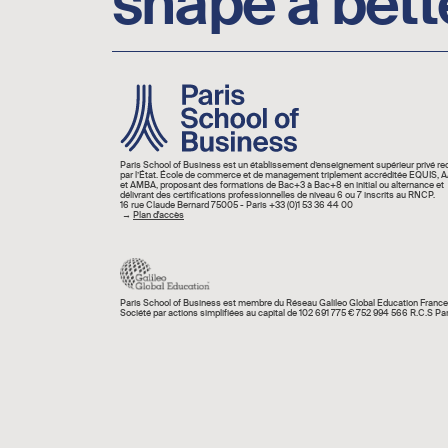
shape a bett
Image
Paris School of Business est un établissement d’enseignement supérieur privé r
par l’État. École de commerce et de management triplement accréditée EQUIS,
et AMBA, proposant des formations de Bac+3 à Bac+8 en initial ou alternance et
délivrant des certifications professionnelles de niveau 6 ou 7 inscrits au RNCP.
16 rue Claude Bernard 75005 - Paris +33 (0)1 53 36 44 00
→
Plan d'accès
Paris School of Business est membre du Réseau Galileo Global Education France
Société par actions simplifiées au capital de 102 691 775 € 752 994 566 R.C.S Par