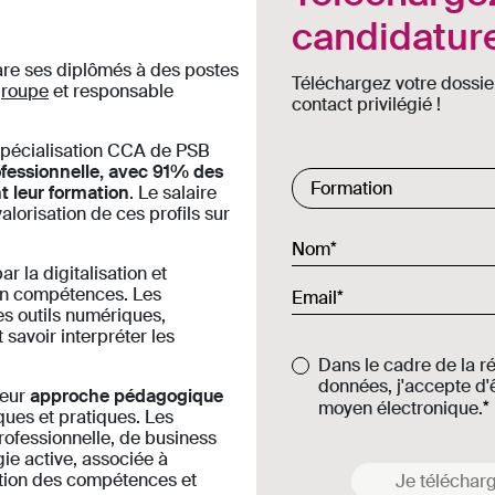
candidatur
pare ses diplômés à des postes
Téléchargez votre dossie
groupe
et responsable
contact privilégié !
pécialisation CCA de PSB
ofessionnelle, avec 91% des
t leur formation
. Le salaire
Commercial List
Formation
orisation de ces profils sur
Nom
 la digitalisation et
 en compétences. Les
Email
es outils numériques,
savoir interpréter les
Dans le cadre de la r
données, j'accepte d'ê
leur
approche pédagogique
moyen électronique.
ues et pratiques. Les
rofessionnelle, de business
ie active, associée à
ation des compétences et
Je télécharg