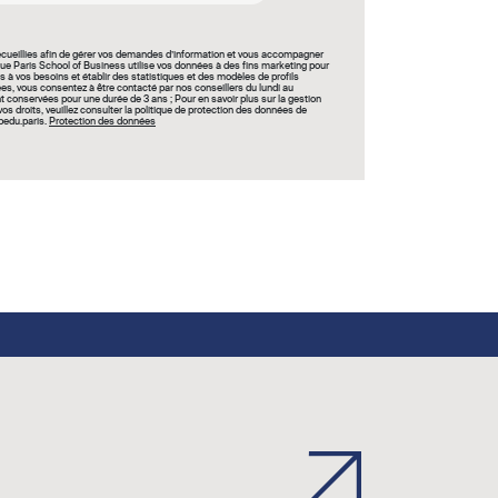
recueillies afin de gérer vos demandes d’information et vous accompagner
ue Paris School of Business utilise vos données à des fins marketing pour
s à vos besoins et établir des statistiques et des modèles de profils
, vous consentez à être contacté par nos conseillers du lundi au
conservées pour une durée de 3 ans ; Pour en savoir plus sur la gestion
s droits, veuillez consulter la politique de protection des données de
bedu.paris.
Protection des données