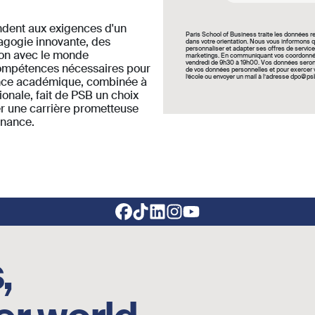
ndent aux exigences d'un
Paris School of Business traite les données 
agogie innovante, des
dans votre orientation. Nous vous informons q
personnaliser et adapter ses offres de service
ion avec le monde
marketings. En communiquant vos coordonnées
vendredi de 9h30 à 19h00. Vos données seront 
 compétences nécessaires pour
de vos données personnelles et pour exercer vo
l’école ou envoyer un mail à l’adresse dpo@ps
llence académique, combinée à
tionale, fait de PSB un choix
er une carrière prometteuse
inance.
,