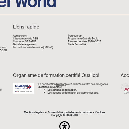
er world
Liens rapide
Liens rapide
Admissions
Parcoursup
Classements de PSB
Programme Grande École
Concours SESAME
Rentrée décalée 2026-2027
Data Manangement
Toute l'actualité
Formations en alternance (BAC+5)
econnu
 AACSB
Organisme de formation certifié Qualiopi
Acc
Image
La certification
Qualiopi
a été délivrée au titre des catégories
d’actions suivantes :
Les actions de formation,
is
Les actions de formation par apprentissage.
Mentions légal
Mentions légales
Accessibilité : partiellement conforme
Cookies
Copyright © 2026 PSB