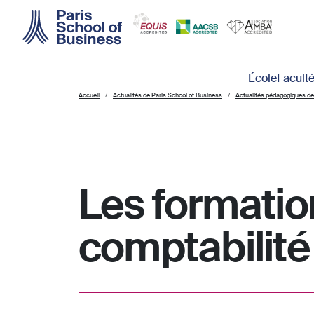
Skip to main content
Main navigation
École
Facult
Accueil
Actualités de Paris School of Business
Actualités pédagogiques de
Les formatio
comptabilité