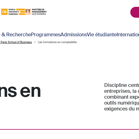
é & Recherche
Programmes
Admissions
Vie étudiante
Internatio
 Paris School of Business
Les formations en comptabilité
ns en
Discipline cen
entreprises, la
combinant exper
outils numériqu
exigences du 