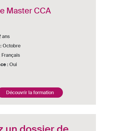
de Master CCA
2 ans
:
Octobre
:
Français
ce :
Oui
Découvrir la formation
z un dossier de