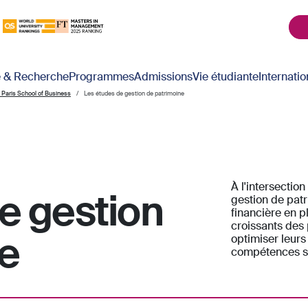
é & Recherche
Programmes
Admissions
Vie étudiante
Internatio
 Paris School of Business
Les études de gestion de patrimoine
À l'intersection 
e gestion
gestion de pat
financière en 
croissants des 
e
optimiser leurs 
compétences sp