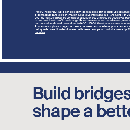
Paris School of Business traite les données recueillies afin de gérer vos demande
accompagner dans votre orientation. Nous vous informons que Paris School of Bu
des fins marketing pour personnaliser et adapter ses offres de services à vos beso
et des modèles de profils marketings. En communiquant vos coordonnées, vous c
nos conseillers du lundi au vendredi de 9h30 à 19h00. Vos données seront conser
Pour en savoir plus sur la gestion de vos données personnelles et pour exercer vos d
politique de protection des données de l’école ou envoyer un mail à l’adresse dp
données
Footer social links
Build bridges
shape a bett