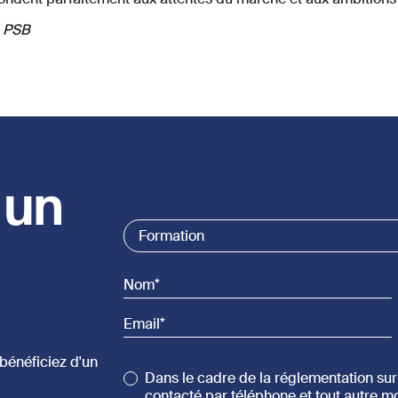
e PSB
 un
Commercial List
Formation
Nom
Email
bénéficiez d'un
Dans le cadre de la réglementation sur 
contacté par téléphone et tout autre m