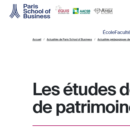
Skip to main content
Main navigation
École
Facult
Accueil
Actualités de Paris School of Business
Actualités pédagogiques de
Les études d
de patrimoin