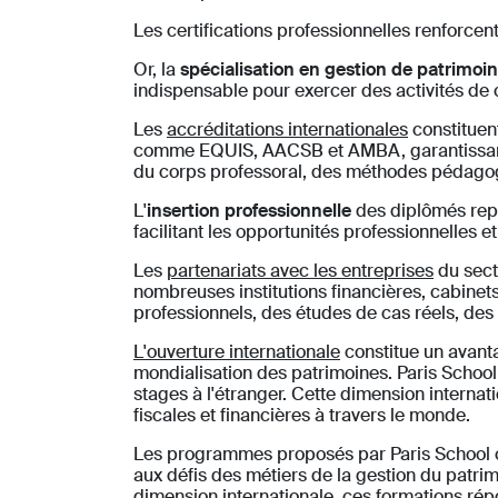
Les certifications professionnelles renforce
Or, la
spécialisation en gestion de patrimoin
indispensable pour exercer des activités de 
Les
accréditations internationales
constituent
comme EQUIS, AACSB et AMBA, garantissant l'
du corps professoral, des méthodes pédagog
L'
insertion professionnelle
des diplômés repr
facilitant les opportunités professionnelles 
Les
partenariats avec les entreprises
du sect
nombreuses institutions financières, cabinet
professionnels, des études de cas réels, des 
L'ouverture internationale
constitue un avanta
mondialisation des patrimoines. Paris Scho
stages à l'étranger. Cette dimension intern
fiscales et financières à travers le monde.
Les programmes proposés par Paris School o
aux défis des métiers de la gestion du patri
dimension internationale, ces formations ré