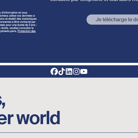
s d’information et vous
siness utilise vos données à
Je télécharge le d
ins et établir des statistiques
onsentez à être contacté par
vées pour une durée de 3 ans ;
roits, veuillez consulter la
o@psbedu.paris.
Protection des
,
er world