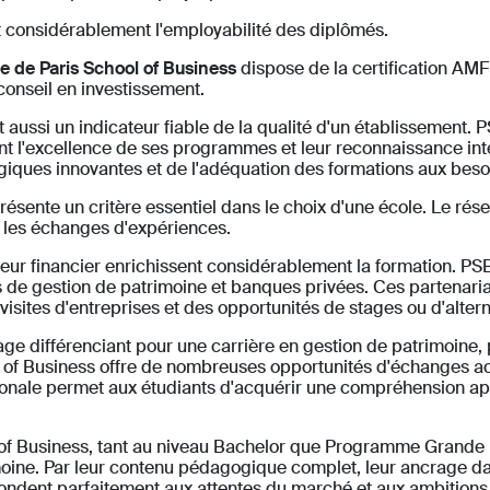
nt considérablement l'employabilité des diplômés.
e de Paris School of Business
dispose de la certification AMF
conseil en investissement.
 aussi un indicateur fiable de la qualité d'un établissement. 
excellence de ses programmes et leur reconnaissance interna
iques innovantes et de l'adéquation des formations aux bes
ésente un critère essentiel dans le choix d'une école. Le rése
et les échanges d'expériences.
eur financier enrichissent considérablement la formation. PSB 
s de gestion de patrimoine et banques privées. Ces partenaria
visites d'entreprises et des opportunités de stages ou d'alter
ge différenciant pour une carrière en gestion de patrimoine,
ol of Business offre de nombreuses opportunités d'échanges 
ationale permet aux étudiants d'acquérir une compréhension a
f Business, tant au niveau Bachelor que Programme Grande É
moine. Par leur contenu pédagogique complet, leur ancrage dans
pondent parfaitement aux attentes du marché et aux ambitions