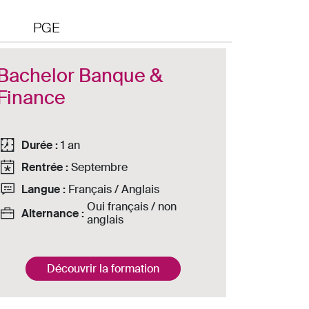
PGE
Bachelor Banque &
Finance
Durée :
1 an
Rentrée :
Septembre
Langue :
Français / Anglais
Oui français / non
Alternance :
anglais
Découvrir la formation