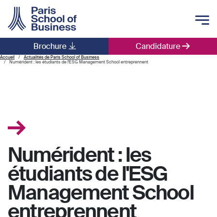
Skip to main content
Brochure
Candidature
Main navigation
Accueil
Actualités de Paris School of Business
Numérident : les étudiants de l'ESG Management School entreprennent
Numérident : les
étudiants de l'ESG
Management School
entreprennent