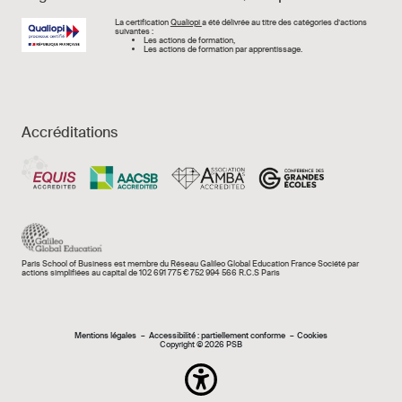
Image
La certification
Qualiopi
a été délivrée au titre des catégories d’actions
suivantes :
Les actions de formation,
Les actions de formation par apprentissage.
Accréditations
Paris School of Business est membre du Réseau Galileo Global Education France Société par
actions simplifiées au capital de 102 691 775 € 752 994 566 R.C.S Paris
Mentions légales e
Mentions légales
Accessibilité : partiellement conforme
Cookies
Copyright © 2026 PSB