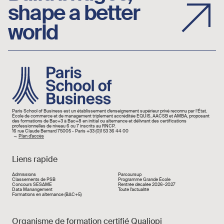
shape a better
world
Image
Paris School of Business est un établissement d’enseignement supérieur privé reconnu par l’État.
École de commerce et de management triplement accréditée EQUIS, AACSB et AMBA, proposant
des formations de Bac+3 à Bac+8 en initial ou alternance et délivrant des certifications
professionnelles de niveau 6 ou 7 inscrits au RNCP.
16 rue Claude Bernard 75005 - Paris +33 (0)1 53 36 44 00
→
Plan d'accès
Liens rapide
Liens rapide
Admissions
Parcoursup
Classements de PSB
Programme Grande École
Concours SESAME
Rentrée décalée 2026-2027
Data Manangement
Toute l'actualité
Formations en alternance (BAC+5)
Organisme de formation certifié Qualiopi