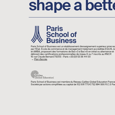
shape a bett
Image
Paris School of Business est un établissement d’enseignement supérieur privé r
par l’État. École de commerce et de management triplement accréditée EQUIS,
et AMBA, proposant des formations de Bac+3 à Bac+8 en initial ou alternance et
délivrant des certifications professionnelles de niveau 6 ou 7 inscrits au RNCP.
16 rue Claude Bernard 75005 - Paris +33 (0)1 53 36 44 00
→
Plan d'accès
Paris School of Business est membre du Réseau Galileo Global Education France
Société par actions simplifiées au capital de 102 691 775 € 752 994 566 R.C.S Par