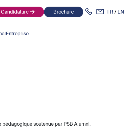
Candidature
Brochure
FR
EN
nal
Entreprise
e pédagogique soutenue par PSB Alumni.