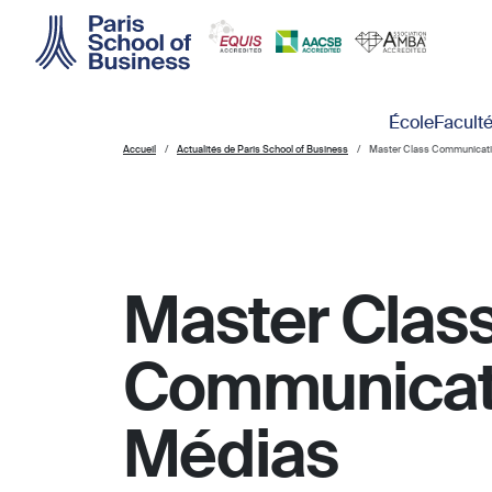
Skip to main content
Main navigation
École
Facult
Accueil
Actualités de Paris School of Business
Master Class Communicati
Master Clas
Communicati
Médias