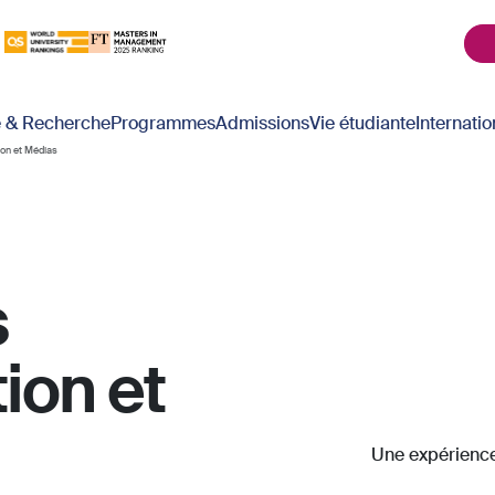
é & Recherche
Programmes
Admissions
Vie étudiante
Internatio
on et Médias
s
on et
Une expérienc