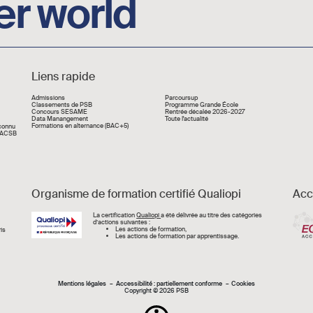
er world
Liens rapide
Liens rapide
Admissions
Parcoursup
Classements de PSB
Programme Grande École
Concours SESAME
Rentrée décalée 2026-2027
Data Manangement
Toute l'actualité
Formations en alternance (BAC+5)
econnu
 AACSB
Organisme de formation certifié Qualiopi
Acc
Image
La certification
Qualiopi
a été délivrée au titre des catégories
d’actions suivantes :
Les actions de formation,
is
Les actions de formation par apprentissage.
Mentions légal
Mentions légales
Accessibilité : partiellement conforme
Cookies
Copyright © 2026 PSB