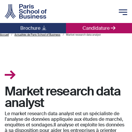
Skip to main content
Brochure
Candidature
Main navigation
Accueil
Actualités de Paris School of Business
Market research data analyst
Market research data
analyst
Le market research data analyst est un spécialiste de
l'analyse de données appliquée aux études de marché,
enquêtes et sondages.Il analyse et exploite les données
à sa disposition pour aider les entreprises à orienter