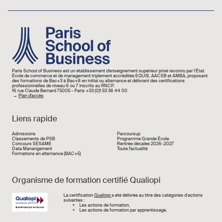
Image
Paris School of Business est un établissement d’enseignement supérieur privé reconnu par l’État.
École de commerce et de management triplement accréditée EQUIS, AACSB et AMBA, proposant
des formations de Bac+3 à Bac+8 en initial ou alternance et délivrant des certifications
professionnelles de niveau 6 ou 7 inscrits au RNCP.
16 rue Claude Bernard 75005 - Paris +33 (0)1 53 36 44 00
→
Plan d'accès
Liens rapide
Liens rapide
Admissions
Parcoursup
Classements de PSB
Programme Grande École
Concours SESAME
Rentrée décalée 2026-2027
Data Manangement
Toute l'actualité
Formations en alternance (BAC+5)
Organisme de formation certifié Qualiopi
Image
La certification
Qualiopi
a été délivrée au titre des catégories d’actions
suivantes :
Les actions de formation,
Les actions de formation par apprentissage.