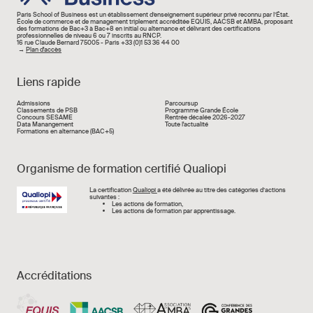
Paris School of Business est un établissement d’enseignement supérieur privé reconnu par l’État.
École de commerce et de management triplement accréditée EQUIS, AACSB et AMBA, proposant
des formations de Bac+3 à Bac+8 en initial ou alternance et délivrant des certifications
professionnelles de niveau 6 ou 7 inscrits au RNCP.
16 rue Claude Bernard 75005 - Paris +33 (0)1 53 36 44 00
→
Plan d'accès
Liens rapide
Liens rapide
Admissions
Parcoursup
Classements de PSB
Programme Grande École
Concours SESAME
Rentrée décalée 2026-2027
Data Manangement
Toute l'actualité
Formations en alternance (BAC+5)
Organisme de formation certifié Qualiopi
Image
La certification
Qualiopi
a été délivrée au titre des catégories d’actions
suivantes :
Les actions de formation,
Les actions de formation par apprentissage.
Accréditations