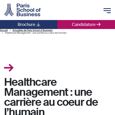
Skip to main content
Brochure
Candidature
Main navigation
Accueil
Actualités de Paris School of Business
Healthcare Management : une carrière au coeur de l’humain
Healthcare
Management : une
carrière au coeur de
l’humain