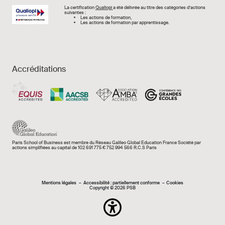
Image
La certification
Qualiopi
a été délivrée au titre des catégories d’actions
suivantes :
Les actions de formation,
Les actions de formation par apprentissage.
Accréditations
Paris School of Business est membre du Réseau Galileo Global Education France Société par
actions simplifiées au capital de 102 691 775 € 752 994 566 R.C.S Paris
Mentions légales e
Mentions légales
Accessibilité : partiellement conforme
Cookies
Copyright © 2026 PSB