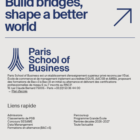
Build bridges,
shape a better
world
Image
Paris School of Business est un établissement d’enseignement supérieur privé reconnu par l’État.
École de commerce et de management triplement accréditée EQUIS, AACSB et AMBA, proposant
des formations de Bac+3 à Bac+8 en initial ou alternance et délivrant des certifications
professionnelles de niveau 6 ou 7 inscrits au RNCP.
16 rue Claude Bernard 75005 - Paris +33 (0)1 53 36 44 00
→
Plan d'accès
Liens rapide
Liens rapide
Admissions
Parcoursup
Classements de PSB
Programme Grande École
Concours SESAME
Rentrée décalée 2026-2027
Data Manangement
Toute l'actualité
Formations en alternance (BAC+5)