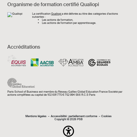
Organisme de formation certifié Qualiopi
Image
La certification
Qualiopi
a été délivrée au titre des catégories d’actions
suivantes :
Les actions de formation,
Les actions de formation par apprentissage.
Accréditations
Paris School of Business est membre du Réseau Galileo Global Education France Société par
actions simplifiées au capital de 102 691 775 € 752 994 566 R.C.S Paris
Mentions légales e
Mentions légales
Accessibilité : partiellement conforme
Cookies
Copyright © 2026 PSB