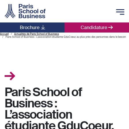
Skip to main content
Brochure
Candidature
Main navigation
Accueil
Actualités de Paris School of Business
Paris School of Business : L’association étudiante GduCoeur, au plus près des personnes dans le besoin
Paris School of
Business :
L’association
étudiante GduCoeur,