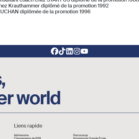
chez Krauthammer diplômé de la promotion 1992
 AUCHAN diplômée de la promotion 1996
,
er world
Liens rapide
Admissions
Parcoursup
Classements de PSB
Programme Grande École