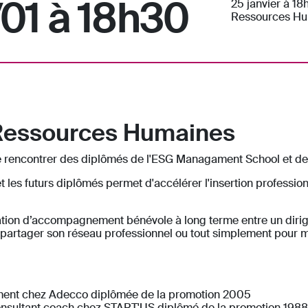
/01 à 18h30
25 janvier à 18
Ressources Hu
Ressources Humaines
e rencontrer des diplômés de l'ESG Managament School et de 
t les futurs diplômés permet d'accélérer l'insertion profession
elation d’accompagnement bénévole à long terme entre un dirig
 partager son réseau professionnel ou tout simplement pour mi
ent chez Adecco diplômée de la promotion 2005
onsultant coach chez START'US diplômé de la promotion 1988