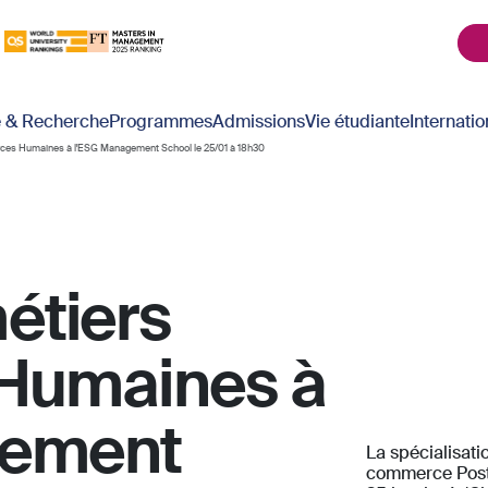
é & Recherche
Programmes
Admissions
Vie étudiante
Internatio
ces Humaines à l'ESG Management School le 25/01 à 18h30
étiers
Humaines à
gement
La spécialisat
commerce Post