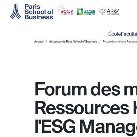
Skip to main content
Main navigation
École
Facult
Accueil
Actualités de Paris School of Business
Forum des métiers Ressour
Forum des m
Ressources 
l'ESG Mana