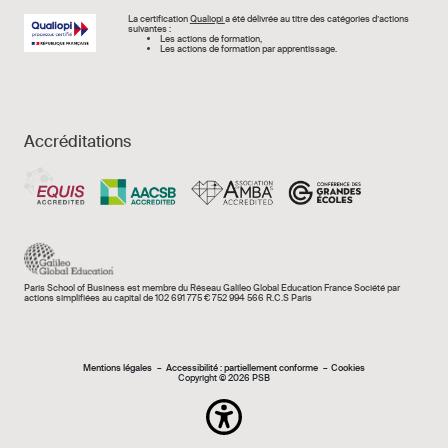
Image
La certification
Qualiopi
a été délivrée au titre des catégories d’actions
suivantes :
Les actions de formation,
Les actions de formation par apprentissage.
Accréditations
Paris School of Business est membre du Réseau Galileo Global Education France Société par
actions simplifiées au capital de 102 691 775 € 752 994 566 R.C.S Paris
Mentions légales e
Mentions légales
Accessibilité : partiellement conforme
Cookies
Copyright © 2026 PSB