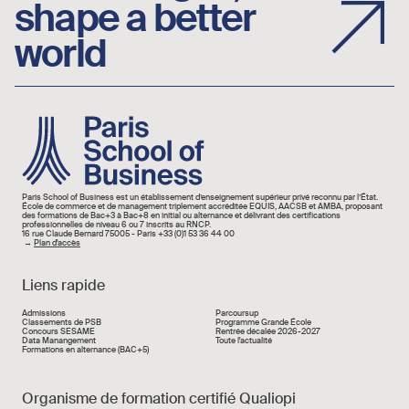
shape a better
world
Image
Paris School of Business est un établissement d’enseignement supérieur privé reconnu par l’État.
École de commerce et de management triplement accréditée EQUIS, AACSB et AMBA, proposant
des formations de Bac+3 à Bac+8 en initial ou alternance et délivrant des certifications
professionnelles de niveau 6 ou 7 inscrits au RNCP.
16 rue Claude Bernard 75005 - Paris +33 (0)1 53 36 44 00
→
Plan d'accès
Liens rapide
Liens rapide
Admissions
Parcoursup
Classements de PSB
Programme Grande École
Concours SESAME
Rentrée décalée 2026-2027
Data Manangement
Toute l'actualité
Formations en alternance (BAC+5)
Organisme de formation certifié Qualiopi