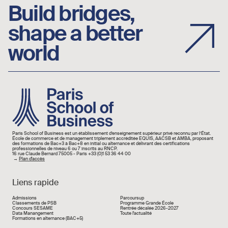
Build bridges,
shape a better
world
Image
Paris School of Business est un établissement d’enseignement supérieur privé reconnu par l’État.
École de commerce et de management triplement accréditée EQUIS, AACSB et AMBA, proposant
des formations de Bac+3 à Bac+8 en initial ou alternance et délivrant des certifications
professionnelles de niveau 6 ou 7 inscrits au RNCP.
16 rue Claude Bernard 75005 - Paris +33 (0)1 53 36 44 00
→
Plan d'accès
Liens rapide
Liens rapide
Admissions
Parcoursup
Classements de PSB
Programme Grande École
Concours SESAME
Rentrée décalée 2026-2027
Data Manangement
Toute l'actualité
Formations en alternance (BAC+5)