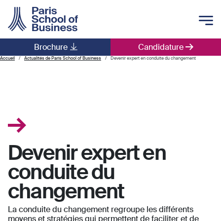
Skip to main content
Brochure
Candidature
Main navigation
Accueil
Actualités de Paris School of Business
Devenir expert en conduite du changement
Devenir expert en
conduite du
changement
La conduite du changement regroupe les différents
moyens et stratégies qui permettent de faciliter et de