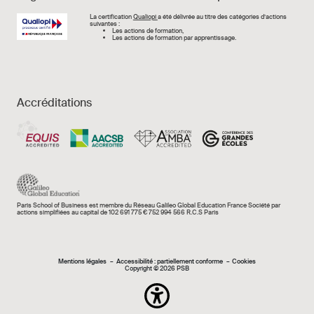
Image
La certification
Qualiopi
a été délivrée au titre des catégories d’actions
suivantes :
Les actions de formation,
Les actions de formation par apprentissage.
Accréditations
Paris School of Business est membre du Réseau Galileo Global Education France Société par
actions simplifiées au capital de 102 691 775 € 752 994 566 R.C.S Paris
Mentions légales e
Mentions légales
Accessibilité : partiellement conforme
Cookies
Copyright © 2026 PSB