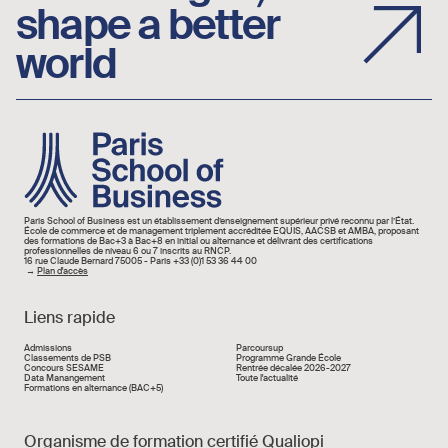
shape a better
world
Image
Paris School of Business est un établissement d’enseignement supérieur privé reconnu par l’État.
École de commerce et de management triplement accréditée EQUIS, AACSB et AMBA, proposant
des formations de Bac+3 à Bac+8 en initial ou alternance et délivrant des certifications
professionnelles de niveau 6 ou 7 inscrits au RNCP.
16 rue Claude Bernard 75005 - Paris +33 (0)1 53 36 44 00
→
Plan d'accès
Liens rapide
Liens rapide
Admissions
Parcoursup
Classements de PSB
Programme Grande École
Concours SESAME
Rentrée décalée 2026-2027
Data Manangement
Toute l'actualité
Formations en alternance (BAC+5)
Organisme de formation certifié Qualiopi