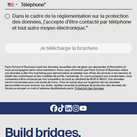
Téléphone
Dans le cadre de la réglementation sur la protection
des données, j'accepte d'être contacté par téléphone
et tout autre moyen électronique.
Je télécharge la brochure
Paris School of Business traite les données recueillies afin de gérer vos demandes d’information et
vous accompagner dans votre orientation. Nous vous informons que Paris School of Business utilise
vos données à des fins marketing pour personnaliser et adapter ses offres de services à vos besoins et
établir des statistiques et des modèles de profils marketings. En communiquant vos coordonnées, vous
consentez à être contacté par nos conseillers du lundi au vendredi de 9h30 à 19h00. Vos données
seront conservées pour une durée de 3 ans ; Pour en savoir plus sur la gestion de vos données
personnelles et pour exercer vos droits, veuillez consulter la politique de protection des données de
l’école ou envoyer un mail à l’adresse dpo@psbedu.paris.
Protection des données
Footer social links
Build bridges,