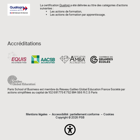
Image
La certification
Qualiopi
a été délivrée au titre des catégories d’actions
suivantes :
Les actions de formation,
Les actions de formation par apprentissage.
Accréditations
Paris School of Business est membre du Réseau Galileo Global Education France Société par
actions simplifiées au capital de 102 691 775 € 752 994 566 R.C.S Paris
Mentions légales e
Mentions légales
Accessibilité : partiellement conforme
Cookies
Copyright © 2026 PSB