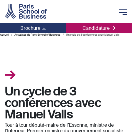
Skip to main content
Brochure
Candidature
Main navigation
Accueil
Actualités de Paris School of Business
Un cycle de 3 conférences avec Manuel Valls
Un cycle de 3
conférences avec
Manuel Valls
Tour à tour député-maire de l’Essonne, ministre de
l’Intérieur, Premier ministre du gouvernement socialiste