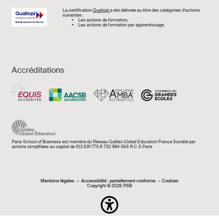
Image
La certification
Qualiopi
a été délivrée au titre des catégories d’actions
suivantes :
Les actions de formation,
Les actions de formation par apprentissage.
Accréditations
Paris School of Business est membre du Réseau Galileo Global Education France Société par
actions simplifiées au capital de 102 691 775 € 752 994 566 R.C.S Paris
Mentions légales e
Mentions légales
Accessibilité : partiellement conforme
Cookies
Copyright © 2026 PSB