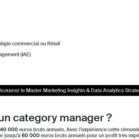
égie commercial ou Retail
agement (IAE)
couvrez le Master Marketing Insights & Data Analytics Strat
d’un category manager ?
 40 000
euros bruts annuels. Avec l’expérience cette rémun
er jusqu’à
60 000
euros bruts annuels pour un profil très exp