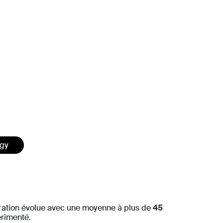
egy
ération évolue avec une moyenne à plus de
45
érimenté.