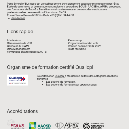
Paris School of Business est un établissement d’enseignement supérieur privé reconnu par l’État.
École de commerce et de management triplement accréditée EQUIS, AACSB et AMBA, proposant
des formations de Bac+3 à Bac+8 en initial ou alternance et délivrant des certifications
professionnelles de niveau 6 ou 7 inscrits au RNCP.
16 rue Claude Bernard 75005 - Paris +33 (0)1 53 36 44 00
→
Plan d'accès
Liens rapide
Liens rapide
Admissions
Parcoursup
Classements de PSB
Programme Grande École
Concours SESAME
Rentrée décalée 2026-2027
Data Manangement
Toute l'actualité
Formations en alternance (BAC+5)
Organisme de formation certifié Qualiopi
Image
La certification
Qualiopi
a été délivrée au titre des catégories d’actions
suivantes :
Les actions de formation,
Les actions de formation par apprentissage.
Accréditations