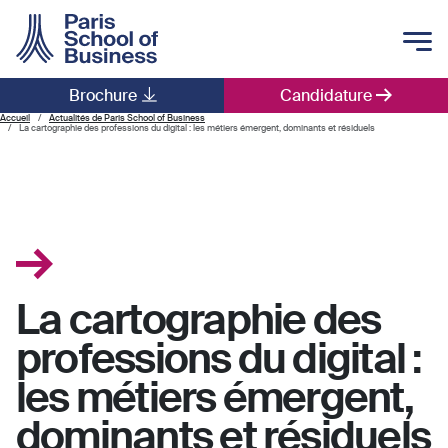
Skip to main content
Brochure
Candidature
Main navigation
Accueil
Actualités de Paris School of Business
La cartographie des professions du digital : les métiers émergent, dominants et résiduels
La cartographie des
professions du digital :
les métiers émergent,
dominants et résiduels