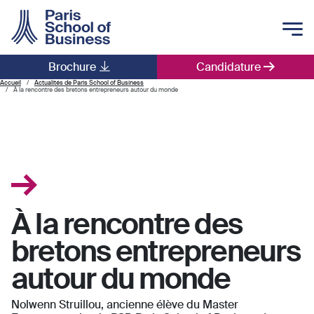
Skip to main content
Brochure
Candidature
Main navigation
Accueil
Actualités de Paris School of Business
À la rencontre des bretons entrepreneurs autour du monde
À la rencontre des
bretons entrepreneurs
autour du monde
Nolwenn Struillou, ancienne élève du Master