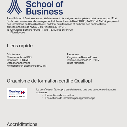
Paris School of Business est un établissement d’enseignement supérieur privé reconnu par l’État.
École de commerce et de management triplement accréditée EQUIS, AACSB et AMBA, proposant
des formations de Bac+3 à Bac+8 en initial ou alternance et délivrant des certifications
professionnelles de niveau 6 ou 7 inscrits au RNCP.
16 rue Claude Bernard 75005 - Paris +33 (0)1 53 36 44 00
→
Plan d'accès
Liens rapide
Liens rapide
Admissions
Parcoursup
Classements de PSB
Programme Grande École
Concours SESAME
Rentrée décalée 2026-2027
Data Manangement
Toute l'actualité
Formations en alternance (BAC+5)
Organisme de formation certifié Qualiopi
Image
La certification
Qualiopi
a été délivrée au titre des catégories d’actions
suivantes :
Les actions de formation,
Les actions de formation par apprentissage.
Accréditations