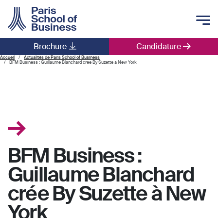
Skip to main content
Brochure
Candidature
Main navigation
Accueil
Actualités de Paris School of Business
BFM Business : Guillaume Blanchard crée By Suzette à New York
BFM Business :
Guillaume Blanchard
crée By Suzette à New
York