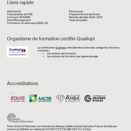
Liens rapide
Liens rapide
Admissions
Parcoursup
Classements de PSB
Programme Grande École
Concours SESAME
Rentrée décalée 2026-2027
Data Manangement
Toute l'actualité
Formations en alternance (BAC+5)
Organisme de formation certifié Qualiopi
Image
La certification
Qualiopi
a été délivrée au titre des catégories d’actions
suivantes :
Les actions de formation,
Les actions de formation par apprentissage.
Accréditations
Paris School of Business est membre du Réseau Galileo Global Education France Société par
actions simplifiées au capital de 102 691 775 € 752 994 566 R.C.S Paris