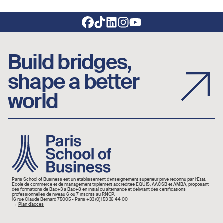
Footer social links
Build bridges,
shape a better
world
Image
Paris School of Business est un établissement d’enseignement supérieur privé reconnu par l’État.
École de commerce et de management triplement accréditée EQUIS, AACSB et AMBA, proposant
des formations de Bac+3 à Bac+8 en initial ou alternance et délivrant des certifications
professionnelles de niveau 6 ou 7 inscrits au RNCP.
16 rue Claude Bernard 75005 - Paris +33 (0)1 53 36 44 00
→
Plan d'accès