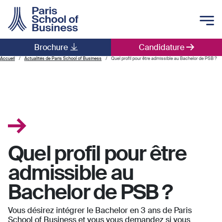
Skip to main content
Brochure
Candidature
Main navigation
Accueil
Actualités de Paris School of Business
Quel profil pour être admissible au Bachelor de PSB ?
Quel profil pour être
admissible au
Bachelor de PSB ?
Vous désirez intégrer le Bachelor en 3 ans de Paris
School of Business et vous vous demandez si vous