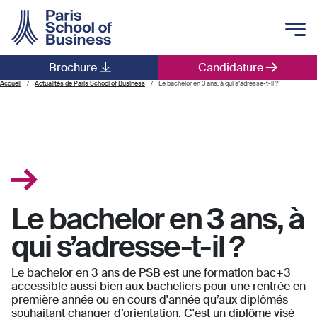
Skip to main content
Brochure
Candidature
Main navigation
Accueil
Actualités de Paris School of Business
Le bachelor en 3 ans, à qui s’adresse-t-il ?
Le bachelor en 3 ans, à
qui s’adresse-t-il ?
Le bachelor en 3 ans de PSB est une formation bac+3
accessible aussi bien aux bacheliers pour une rentrée en
première année ou en cours d'année qu’aux diplômés
souhaitant changer d’orientation. C'est un diplôme visé