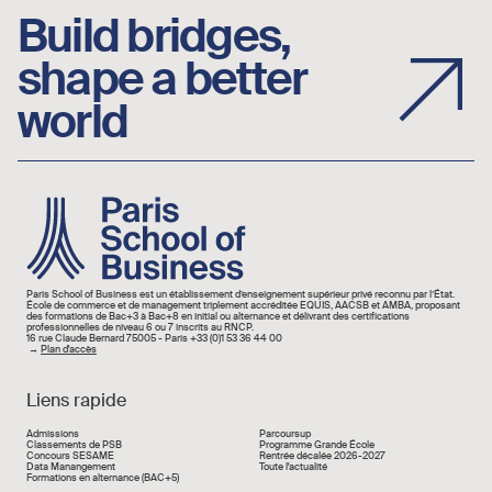
Build bridges,
shape a better
world
Image
Paris School of Business est un établissement d’enseignement supérieur privé reconnu par l’État.
École de commerce et de management triplement accréditée EQUIS, AACSB et AMBA, proposant
des formations de Bac+3 à Bac+8 en initial ou alternance et délivrant des certifications
professionnelles de niveau 6 ou 7 inscrits au RNCP.
16 rue Claude Bernard 75005 - Paris +33 (0)1 53 36 44 00
→
Plan d'accès
Liens rapide
Liens rapide
Admissions
Parcoursup
Classements de PSB
Programme Grande École
Concours SESAME
Rentrée décalée 2026-2027
Data Manangement
Toute l'actualité
Formations en alternance (BAC+5)